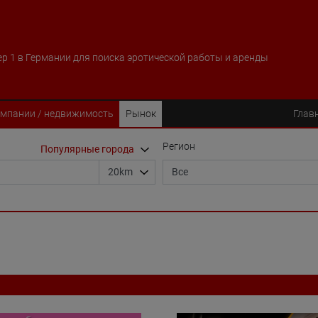
р 1 в Германии для поиска эротической работы и аренды
мпании / недвижимость
Рынок
Глав
Регион