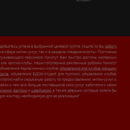
добьетесь успеха в выбранной целевой группе. Ищите ли Вы
работу
а в сфере интим-услуг, так и в разделе «Недвижимость». Постоянно
бслуживающего персонала помогут Вам быстро достичь желаемых
их как эротик-клубы. Наши популярные рекламные рубрики помогут
 объявления баров/ночных клубов,
объявления для клубов женщин-
домов
, объявления БДСМ-студий для госпожи, объявления клубов,
сплатно найти серьезную работу по предоставлению интим-услуг и,
вязи с чем все больше поставщиков секс-услуг заботятся о своих
рмании
,
Австрии
и
Швейцарии
, а также девушки, которые хотели бы
щую контору, необходимую для ее реализации!'