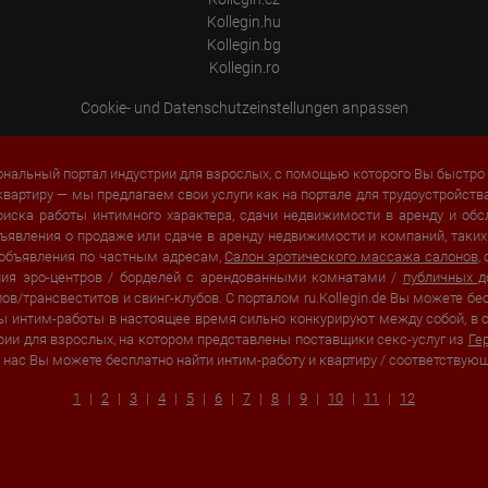
required to do so by law, or where such third parties process the
Kollegin.hu
information on Google's behalf. The IP address of users is shortened by
Kollegin.bg
Google within member states of the European Union or in other
contracting states to the Agreement on the European Economic Area,
Kollegin.ro
this means that all data is collected anonymously. Only in exceptional
cases will the full IP address be transmitted to a Google server in the USA
Cookie- und Datenschutzeinstellungen anpassen
and shortened there. The IP address transmitted by the user's browser is
not merged with other data from Google.
Information collected on visitor behavior is as follows:
нальный портал индустрии для взрослых, с помощью которого Вы быстро 
Origin (country and city)
квартиру — мы предлагаем свои услуги как на портале для трудоустройств
Language
оиска работы интимного характера, сдачи недвижимости в аренду и о
Operating system
 объявления о продаже или сдаче в аренду недвижимости и компаний, так
Device (PC, tablet PC or smartphone)
 объявления по частным адресам,
Салон эротического массажа салонов
,
Browser and any add-ons used
Resolution of the computer
ения эро-центров / борделей с арендованными комнатами /
публичных 
Visitor source (Facebook, search engine, or referring website)
в/трансвеститов и свинг-клубов. С порталом ru.Kollegin.de Вы можете бе
Which files were downloaded?
ы интим-работы в настоящее время сильно конкурируют между собой, в с
Which videos were watched?
стрии для взрослых, на котором представлены поставщики секс-услуг из
Ге
Were any advertising banners clicked?
У нас Вы можете бесплатно найти интим-работу и квартиру / соответствую
Where did the visitor go? Did he click on other pages of the portal or
did he leave it completely?
How long did the visitor stay?
1
2
3
4
5
6
7
8
9
10
11
12
Place of processing:
European Union & USA