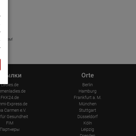
удущем!
Ссылки
Orte
Ladies.de
Berlin
emenladies.de
Hamburg
FKK24.de
Frankfurt a. M.
mi-Express.de
München
a Carmen e.V.
Stuttgart
für Gesundheit
Düsseldorf
FIM
Köln
Партнеры
Leipzig
Dresden