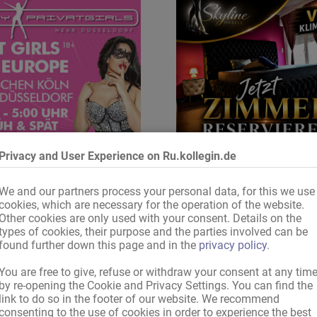
Privacy and User Experience on Ru.kollegin.de
We and our partners process your personal data, for this we use
только лучшее для вас
обеспечь себе комнат
cookies, which are necessary for the operation of the website.
Other cookies are only used with your consent. Details on the
types of cookies, their purpose and the parties involved can be
found further down this page and in the
privacy policy
.
Уважаемый посетитель ru.Kollegin.de!
You are free to give, refuse or withdraw your consent at any tim
by re-opening the Cookie and Privacy Settings. You can find the
, объявления по твоему поисковому запросу
link to do so in the footer of our website. We recommend
consenting to the use of cookies in order to experience the best