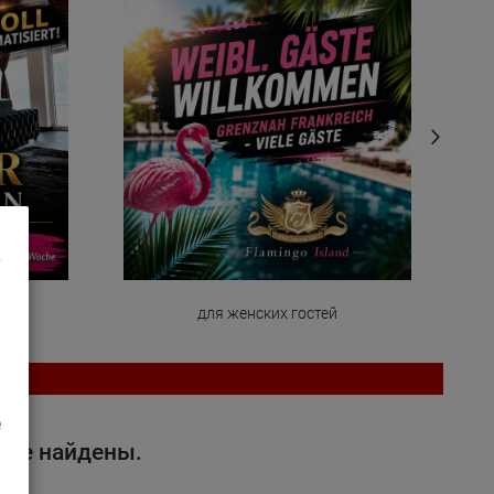
у
для женских гостей
e
 не найдены.