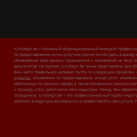
ru.Kollegin.de — обширный общенациональный немецкий профессио
по предоставлению интим-услуг или срочно хотите сдать в аренду 
обновляемая база данных предложений и объявлений на тему п
результатов. На портале ru.Kollegin.de также представлены все
Вам найти правильную целевую группу по следующим разделам:
нудисток
, объявления по предоставлению эскорт-услуг, объявл
работающих по единому тарифу, а также объявления транссексуало
к примеру, стать работником секс-индустрии. Между тем оферент
сотрудниках. ru.Kollegin.de — это профессиональный портал инду
работать в индустрии для взрослых и предоставлять секс-услуги. 