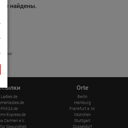
 не найдены.
удущем!
Ссылки
Orte
Ladies.de
Berlin
emenladies.de
Hamburg
FKK24.de
Frankfurt a. M.
mi-Express.de
München
a Carmen e.V.
Stuttgart
für Gesundheit
Düsseldorf