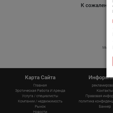
К сожалению
Мы бла
Карта Сайта
Информа
Главная
рекламиров
Эротическая Pабота И Аренда
Контакт
Услуга / специалисты
Правовая инфо
Компании / недвижимость
политика конфиден
Рынок
Баннер
Новости