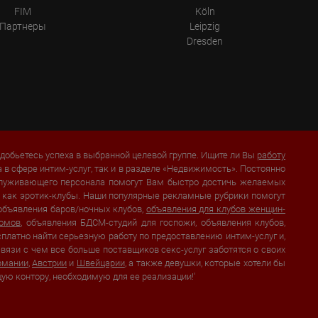
FIM
Köln
Партнеры
Leipzig
Dresden
добьетесь успеха в выбранной целевой группе. Ищите ли Вы
работу
а в сфере интим-услуг, так и в разделе «Недвижимость». Постоянно
бслуживающего персонала помогут Вам быстро достичь желаемых
их как эротик-клубы. Наши популярные рекламные рубрики помогут
 объявления баров/ночных клубов,
объявления для клубов женщин-
домов
, объявления БДСМ-студий для госпожи, объявления клубов,
сплатно найти серьезную работу по предоставлению интим-услуг и,
вязи с чем все больше поставщиков секс-услуг заботятся о своих
рмании
,
Австрии
и
Швейцарии
, а также девушки, которые хотели бы
щую контору, необходимую для ее реализации!'