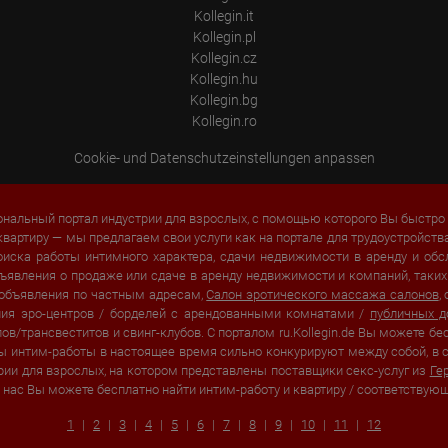
process, pseudonymous user profiles can be created from the processed
Kollegin.it
data. Google may also transfer this information to third parties where
Kollegin.pl
required to do so by law, or where such third parties process the
Kollegin.cz
information on Google's behalf. The IP address of users is shortened by
Google within member states of the European Union or in other
Kollegin.hu
contracting states to the Agreement on the European Economic Area,
Kollegin.bg
this means that all data is collected anonymously. Only in exceptional
Kollegin.ro
cases will the full IP address be transmitted to a Google server in the USA
and shortened there. The IP address transmitted by the user's browser is
not merged with other data from Google.
Cookie- und Datenschutzeinstellungen anpassen
Information collected on visitor behavior is as follows:
Origin (country and city)
нальный портал индустрии для взрослых, с помощью которого Вы быстро 
Language
Operating system
квартиру — мы предлагаем свои услуги как на портале для трудоустройств
Device (PC, tablet PC or smartphone)
оиска работы интимного характера, сдачи недвижимости в аренду и о
Browser and any add-ons used
 объявления о продаже или сдаче в аренду недвижимости и компаний, так
Resolution of the computer
 объявления по частным адресам,
Салон эротического массажа салонов
,
Visitor source (Facebook, search engine, or referring website)
ения эро-центров / борделей с арендованными комнатами /
публичных 
Which files were downloaded?
Which videos were watched?
в/трансвеститов и свинг-клубов. С порталом ru.Kollegin.de Вы можете бе
Were any advertising banners clicked?
ы интим-работы в настоящее время сильно конкурируют между собой, в с
Where did the visitor go? Did he click on other pages of the portal or
стрии для взрослых, на котором представлены поставщики секс-услуг из
Ге
did he leave it completely?
У нас Вы можете бесплатно найти интим-работу и квартиру / соответствую
How long did the visitor stay?
1
2
3
4
5
6
7
8
9
10
11
12
Place of processing:
European Union & USA