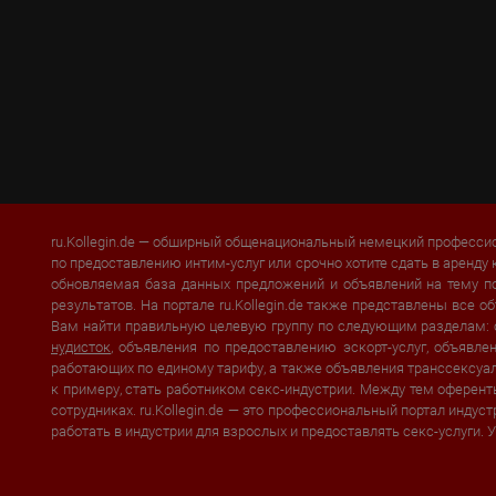
ru.Kollegin.de — обширный общенациональный немецкий профессио
по предоставлению интим-услуг или срочно хотите сдать в аренду 
обновляемая база данных предложений и объявлений на тему п
результатов. На портале ru.Kollegin.de также представлены все
Вам найти правильную целевую группу по следующим разделам:
нудисток
, объявления по предоставлению эскорт-услуг, объявл
работающих по единому тарифу, а также объявления транссексуало
к примеру, стать работником секс-индустрии. Между тем оферент
сотрудниках. ru.Kollegin.de — это профессиональный портал инду
работать в индустрии для взрослых и предоставлять секс-услуги. 