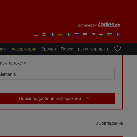
powered by
ная
информация
Срочно
Поиск
рекламировать
иск по тексту
Поиск подробной информации
0 Совпадение