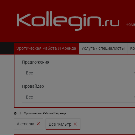
Номе
Эротическая Pабота И Аренда
Услуга / специалисты
Ко
Предложения
Провайдер
Эротическая Pабота И Аренда
Alemania
Все Фильтр