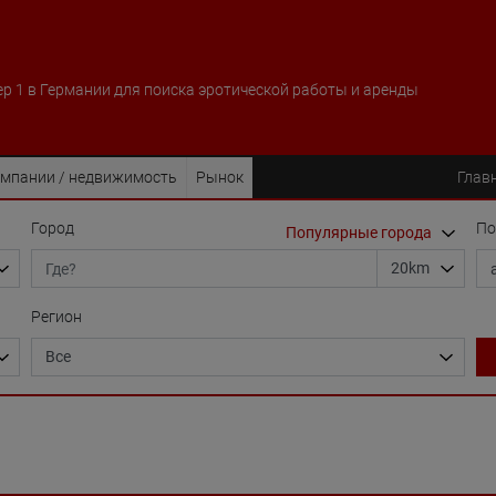
р 1 в Германии для поиска эротической работы и аренды
мпании / недвижимость
Рынок
Глав
Город
По
Регион