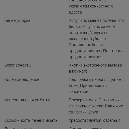
Интернет-реклама с
указанием конкретного
адреса
Белье, уборка:
Услуги по смене постельного
белья
,
Услуги по замене
полотенец
,
Услуги по
ежедневной уборке
,
Постельное белье
предоставляется
,
Полотенца
предоставляются
Безопасность:
Кнопка экстренного вызова
в комнате
Видеонаблюдение:
Площадка у входа в здание
,
в
доме
,
Прилегающая
территория
Материалы для работы:
Презервативы
,
Гель-смазка
,
Массажное масло
,
Влажные
салфетки
,
Zewa
Возможность переночевать:
предоставляется
,
отдельно
Другие услуги:
Доступны услуги