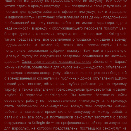
Ищите ли Вы
работу
по предоставлению интим-услуг или срочно
хотите сдать в аренду квартиру — мы предлагаем свои услуги как на
портале для трудоустройства в сфере интим-услуг, так и в разделе
«Недвижимость». Постоянно обновляемая база данных предложений
и объявлений на тему поиска работы интимного характера, сдачи
недвижимости в аренду и обслуживающего персонала помогут Вам
быстро достичь желаемых результатов. На портале ru.Kollegin.de
также представлены все объявления о продаже или сдаче в аренду
недвижимости и компаний, таких как эротик-клубы. Наши
популярные рекламные рубрики помогут Вам найти правильную
целевую группу по следующим разделам: объявления по частным
адресам,
Салон эротического массажа салонов
, объявления баров/
ночных клубов,
объявления для клубов женщин-нудисток
, объявления
по предоставлению эскорт-услуг, объявления эро-центров / борделей
с арендованными комнатами /
публичных домов
, объявления БДСМ-
студий для госпожи, объявления клубов, работающих по единому
тарифу, а также объявления транссексуалов/трансвеститов и свинг-
клубов. С порталом ru.Kollegin.de Вы можете бесплатно найти
серьезную работу по предоставлению интим-услуг и, к примеру,
стать работником секс-индустрии. Между тем оференты интим-
работы в настоящее время сильно конкурируют между собой, в
связи с чем все больше поставщиков секс-услуг заботятся о своих
сотрудниках. ru.Kollegin.de — это профессиональный портал индустрии
для взрослых, на котором представлены поставщики секс-услуг из