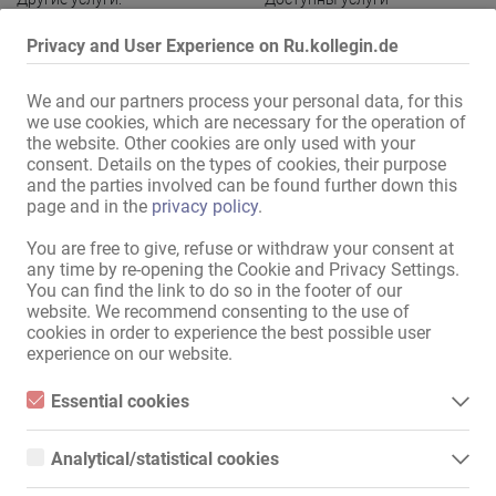
телефонистки
Privacy and User Experience on Ru.kollegin.de
Адреса - оснащение
We and our partners process your personal data, for this
we use cookies, which are necessary for the operation of
Интернет:
через WLAN
the website. Other cookies are only used with your
в доме:
Стиральная машина
,
consent. Details on the types of cookies, their purpose
Сушильная машина
,
and the parties involved can be found further down this
page and in the
privacy policy
.
Комната отдыха
Кухня:
Встроенная кухня
You are free to give, refuse or withdraw your consent at
any time by re-opening the Cookie and Privacy Settings.
Ванна:
Душ
,
Ванна
You can find the link to do so in the footer of our
Гостевая зона:
Массажный кабинет
website. We recommend consenting to the use of
cookies in order to experience the best possible user
БДСМ:
БДСМ-зал
experience on our website.
Расположение:
за чертой города
,
Возле
вокзала
Essential cookies
в непосредственной
Заправочная станция
,
Essential cookies are all cookies necessary for the operation of
близости:
Ресторан
,
Автобусная
the website by enabling basic functions. The website cannot
Analytical/statistical cookies
function properly without these cookies.
остановка
,
Киоск
,
Фитнес-
Analytical or statistical cookies are cookies that are used to
центр
,
Супермаркет
,