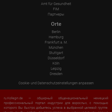
Amt für Gesundheit
FIM
Партнеры
Orte
Berlin
Hamburg
Frankfurt a. M.
München
Stuttgart
Düsseldorf
Köln
Leipzig
Dresden
Cookie- und Datenschutzeinstellungen anpassen
ru.Kollegin.de — обширный общенациональный немецкий
профессиональный портал индустрии для взрослых, с помощью
которого Вы быстро добьетесь успеха в выбранной целевой группе.