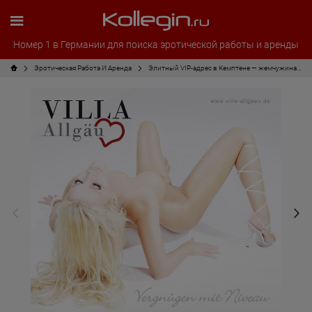
Номер 1 в Германии для поиска эротической работы и аренды
Эротическая Pабота И Аренда
Элитный VIP-адрес в Кемптене — жемчужина Альгойских Альп!