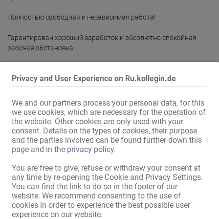
Полностью свободная и независимая работа!

Гарантирован хороший заработок и абсолютно спокойная 
рабочая обстановка.

Конечно, ВСЁ защищено!

Privacy and User Experience on Ru.kollegin.de
Особенно рады дамам из Бразилии и стран Балтии.

We and our partners process your personal data, for this
> Большая база постоянных клиентов <

we use cookies, which are necessary for the operation of
the website. Other cookies are only used with your
Подробнее
consent. Details on the types of cookies, their purpose
Полностью свободная и независимая работа!

and the parties involved can be found further down this
page and in the
privacy policy
.
Здесь вы можете хорошо зарабатывать без стресса.

Рекомендовать своей коллеге!
You are free to give, refuse or withdraw your consent at
У нас много приятных и хорошо оплачиваемых гостей.

any time by re-opening the Cookie and Privacy Settings.
You can find the link to do so in the footer of our
ВСЁ защищено!

website. We recommend consenting to the use of
cookies in order to experience the best possible user
Открыто 365 дней в году!!

experience on our website.