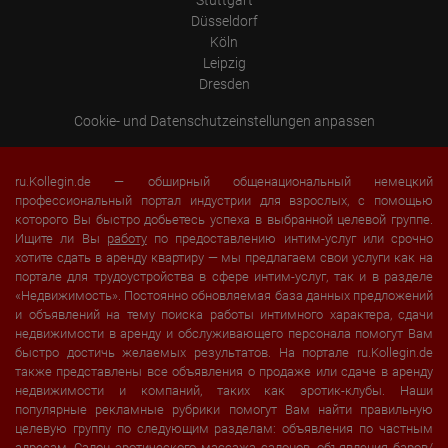
Stuttgart
Düsseldorf
Köln
Leipzig
Dresden
Cookie- und Datenschutzeinstellungen anpassen
ru.Kollegin.de — обширный общенациональный немецкий
профессиональный портал индустрии для взрослых, с помощью
которого Вы быстро добьетесь успеха в выбранной целевой группе.
Ищите ли Вы
работу
по предоставлению интим-услуг или срочно
хотите сдать в аренду квартиру — мы предлагаем свои услуги как на
портале для трудоустройства в сфере интим-услуг, так и в разделе
«Недвижимость». Постоянно обновляемая база данных предложений
и объявлений на тему поиска работы интимного характера, сдачи
недвижимости в аренду и обслуживающего персонала помогут Вам
быстро достичь желаемых результатов. На портале ru.Kollegin.de
также представлены все объявления о продаже или сдаче в аренду
недвижимости и компаний, таких как эротик-клубы. Наши
популярные рекламные рубрики помогут Вам найти правильную
целевую группу по следующим разделам: объявления по частным
адресам,
Салон эротического массажа салонов
, объявления баров/