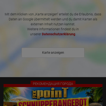
Were any advertising banners clicked?
Where did the visitor go? Did he click on other pages of the
portal or did he leave it completely?
How long did the visitor stay?
Mit dem Klicken von „Karte anzeigen“ erteilst du die Erlaubnis, dass
Daten an Google übermittelt werden und du damit Karten als
Place of processing:
externen Inhalt nutzen kannst.
European Union & USA
Weitere Informationen findest du in
unserer
Datenschutzerklärung
.
Karte anzeigen
РЕКОМЕНДАЦИЯ ГОРОДА