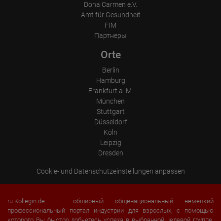
Dona Carmen e.V.
Amt für Gesundheit
FIM
Партнеры
Orte
Berlin
Hamburg
Frankfurt a. M.
München
Stuttgart
Düsseldorf
Köln
Leipzig
Dresden
Cookie- und Datenschutzeinstellungen anpassen
ru.Kollegin.de — обширный общенациональный немецкий
профессиональный портал индустрии для взрослых, с помощью
которого Вы быстро добьетесь успеха в выбранной целевой группе.