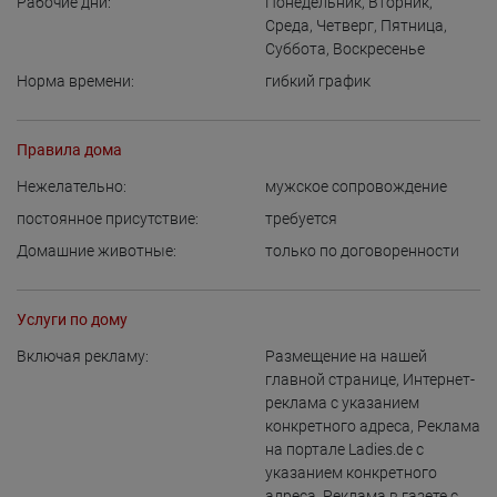
Рабочие дни:
Понедельник
,
Вторник
,
Среда
,
Четверг
,
Пятница
,
Суббота
,
Воскресенье
Норма времени:
гибкий график
Правила дома
Нежелательно:
мужское сопровождение
постоянное присутствие:
требуется
Домашние животные:
только по договоренности
Услуги по дому
Включая рекламу:
Размещение на нашей
главной странице
,
Интернет-
реклама с указанием
конкретного адреса
,
Реклама
на портале Ladies.de с
указанием конкретного
адреса
,
Реклама в газете с