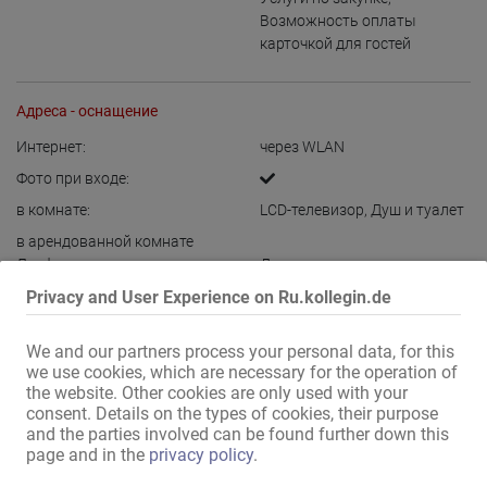
Возможность оплаты
карточкой для гостей
Адреса - оснащение
Интернет:
через WLAN
Фото при входе:
в комнате:
LCD-телевизор
,
Душ и туалет
в арендованной комнате
Лауфхаус:
Душ и туалет
Privacy and User Experience on Ru.kollegin.de
в доме:
шкаф с замком
,
Комната
отдыха
We and our partners process your personal data, for this
Кухня:
общее пользование
,
we use cookies, which are necessary for the operation of
Встроенная кухня
,
с местами,
the website. Other cookies are only used with your
где можно посидеть и
consent. Details on the types of cookies, their purpose
поесть
and the parties involved can be found further down this
Гостевая зона:
Бар
page and in the
privacy policy
.
Расположение:
Центр города
,
Квартал