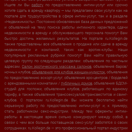
Ищите ли Вы
работу
по предоставлению интим-услуг или срочно
хотите сдать в аренду квартиру — мы предлагаем свои услуги как на
портале для трудоустройства в сфере интим-услуг, так и в разделе
«Недвижимость». Постоянно обновляемая база данных предложений
и объявлений на тему поиска работы интимного характера, сдачи
недвижимости в аренду и обслуживающего персонала помогут Вам
быстро достичь желаемых результатов. На портале ru.Kollegin.de
также представлены все объявления о продаже или сдаче в аренду
недвижимости и компаний, таких как эротик-клубы. Наши
популярные рекламные рубрики помогут Вам найти правильную
целевую группу по следующим разделам: объявления по частным
адресам,
Салон эротического массажа салонов
, объявления баров/
ночных клубов,
объявления для клубов женщин-нудисток
, объявления
по предоставлению эскорт-услуг, объявления эро-центров / борделей
с арендованными комнатами /
публичных домов
, объявления БДСМ-
студий для госпожи, объявления клубов, работающих по единому
тарифу, а также объявления транссексуалов/трансвеститов и свинг-
клубов. С порталом ru.Kollegin.de Вы можете бесплатно найти
серьезную работу по предоставлению интим-услуг и, к примеру,
стать работником секс-индустрии. Между тем оференты интим-
работы в настоящее время сильно конкурируют между собой, в
связи с чем все больше поставщиков секс-услуг заботятся о своих
сотрудниках. ru.Kollegin.de — это профессиональный портал индустрии