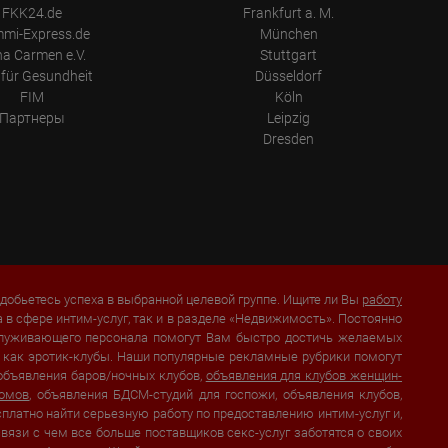
FKK24.de
Frankfurt a. M.
mi-Express.de
München
a Carmen e.V.
Stuttgart
für Gesundheit
Düsseldorf
FIM
Köln
Партнеры
Leipzig
Dresden
добьетесь успеха в выбранной целевой группе. Ищите ли Вы
работу
а в сфере интим-услуг, так и в разделе «Недвижимость». Постоянно
бслуживающего персонала помогут Вам быстро достичь желаемых
их как эротик-клубы. Наши популярные рекламные рубрики помогут
 объявления баров/ночных клубов,
объявления для клубов женщин-
домов
, объявления БДСМ-студий для госпожи, объявления клубов,
сплатно найти серьезную работу по предоставлению интим-услуг и,
вязи с чем все больше поставщиков секс-услуг заботятся о своих