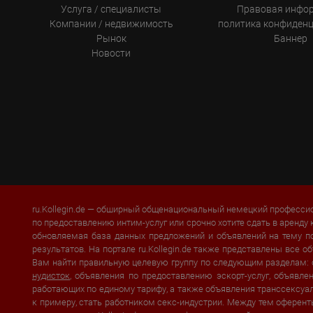
Услуга / специалисты
Правовая инфо
Компании / недвижимость
политика конфиден
Рынок
Баннер
Новости
ru.Kollegin.de — обширный общенациональный немецкий профессио
по предоставлению интим-услуг или срочно хотите сдать в аренду 
обновляемая база данных предложений и объявлений на тему п
результатов. На портале ru.Kollegin.de также представлены все
Вам найти правильную целевую группу по следующим разделам:
нудисток
, объявления по предоставлению эскорт-услуг, объявл
работающих по единому тарифу, а также объявления транссексуало
к примеру, стать работником секс-индустрии. Между тем оферент