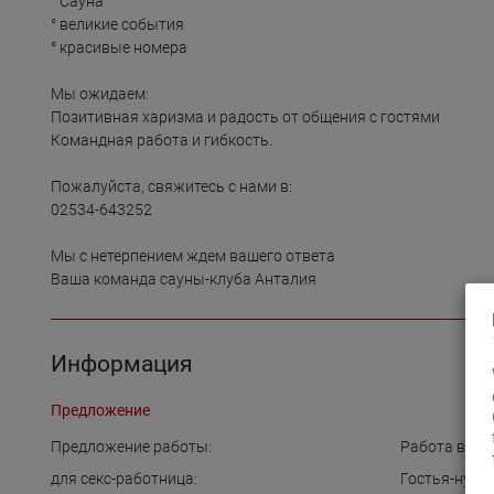
° Сауна

° великие события 

° красивые номера 

Мы ожидаем:

Позитивная харизма и радость от общения с гостями

Командная работа и гибкость.

Пожалуйста, свяжитесь с нами в:

02534-643252

Мы с нетерпением ждем вашего ответа

Информация
Предложение
Предложение работы:
Работа в ко
для cекс-работница:
Гостья-нуди