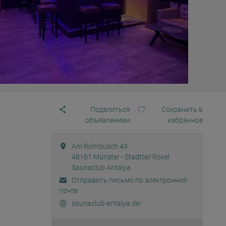
Поделиться
Сохранить в
объявлением
избранное
Am Rohrbusch 49
48161
Münster - Stadtteil Roxel
Saunaclub Antalya
Отправить письмо по электронной
почте
saunaclub-antalya.de/