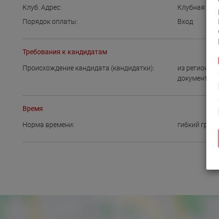
Клуб. Адрес:
Клубная сау
Порядок оплаты:
Вход
Требования к кандидатам
Происхождение кандидата (кандидатки):
из региона
,
документы
Время
Норма времени:
гибкий граф