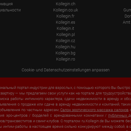
рмация
Kollegin.ch
Place of processing:
циальности
Kollegin.co.uk
Gum
European Union & USA
Kollegin.fr
Don
Kollegin.es
Amt 
Kollegin.it
Kollegin.pl
Kollegin.cz
Kollegin.hu
Kollegin.bg
Kollegin.ro
Cookie- und Datenschutzeinstellungen anpassen
нальный портал индустрии для взрослых, с помощью которого Вы быстро 
квартиру — мы предлагаем свои услуги как на портале для трудоустройств
оиска работы интимного характера, сдачи недвижимости в аренду и о
 объявления о продаже или сдаче в аренду недвижимости и компаний, так
 объявления по частным адресам,
Салон эротического массажа салонов
,
ения эро-центров / борделей с арендованными комнатами /
публичных 
в/трансвеститов и свинг-клубов. С порталом ru.Kollegin.de Вы можете бе
ы интим-работы в настоящее время сильно конкурируют между собой, в с