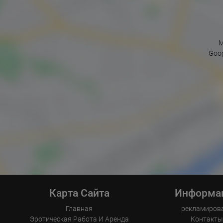
M
Goog
Карта Сайта
Информа
Главная
рекламиров
Эротическая Pабота И Аренда
Контакт