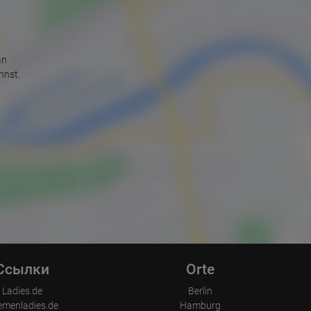
an
nnst.
Ссылки
Orte
Ladies.de
Berlin
emenladies.de
Hamburg