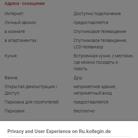
Адреса - оснащение
Интернет:
Доступно подключение
Личный звонок:
предоставляется
в комнате:
Спутниковое телевидение
в апартаментах:
Спутниковое телевидение
,
LCD-телевизор
Кухня:
Встроенная кухня
,
с местами,
где можно посидеть и
поесть
Ванна:
Душ
Открытая демонстрация /
неприметное здание
,
Доступ:
неприметный вход
Парковка для посетителей:
предоставляется
Парковки:
бесплатно
Показать всю информацию
Privacy and User Experience on Ru.kollegin.de