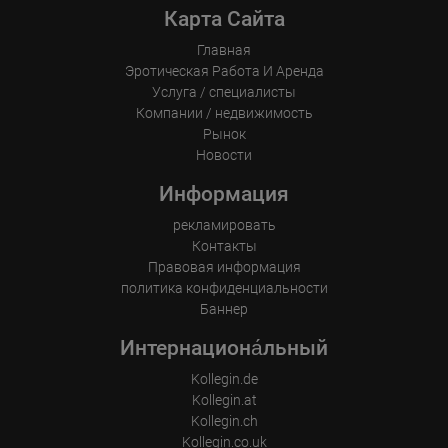
Information collected on visitor behavior is as follows:
Карта Сайта
Origin (country and city)
Language
Operating system
Главная
Device (PC, tablet PC or smartphone)
Эротическая Pабота И Аренда
Browser and any add-ons used
Услуга / специалисты
Resolution of the computer
Компании / недвижимость
Visitor source (Facebook, search engine, or referring website)
Which files were downloaded?
Рынок
Which videos were watched?
Новости
Were any advertising banners clicked?
Where did the visitor go? Did he click on other pages of the
Информация
portal or did he leave it completely?
How long did the visitor stay?
рекламировать
Place of processing:
Контакты
European Union & USA
Правовая информация
политика конфиденциальности
Баннер
Интернациона́льный
Kollegin.de
Kollegin.at
Kollegin.ch
Kollegin.co.uk