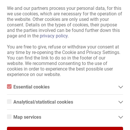
We and our partners process your personal data, for this
Отличная частная квартира!

we use cookies, which are necessary for the operation of
the website. Other cookies are only used with your
Адрес существует в Рюссельсхайме более 10 лет, очень хорошо 
consent. Details on the types of cookies, their purpose
зарекомендовал себя и имеет много постоянных клиентов! Он 
and the parties involved can be found further down this
только был полностью отремонтирован и обставлен 
page and in the
privacy policy
.
качественной мебелью.

You are free to give, refuse or withdraw your consent at
any time by re-opening the Cookie and Privacy Settings.
Возможности для заработка высоки, поскольку в 
You can find the link to do so in the footer of our
Рюссельсхайме мало квартир, и до них можно быстро 
website. We recommend consenting to the use of
добраться из Франкфурта, а также из Майнца и Висбадена.

cookies in order to experience the best possible user
experience on our website.
В квартире 4 кабинета, кухня и санузел.

Essential cookies
Парковочные места прямо перед дверью.

Essential cookies are all cookies necessary for the operation of
Подробнее
the website by enabling basic functions. The website cannot
Analytical/statistical cookies
Комнаты сдаются на неделю.

function properly without these cookies.
Analytical or statistical cookies are cookies that are used to
analyze website usage and create anonymized access statistics.
Встречи приветствуются по телефону или электронной почте. 
Map services
Рекомендовать своей коллеге!
They help website owners understand how visitors interact with
Если у вас есть пожелания или вопросы, напишите мне, мы 
websites by collecting and reporting information anonymously.
Google Maps