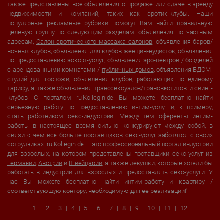
также представлены все объявления о продаже или сдаче в аренду
недвижимости и компаний, таких как эротик-клубы. Наши
популярные рекламные рубрики помогут Вам найти правильную
целевую группу по следующим разделам: объявления по частным
адресам,
Салон эротического массажа салонов
, объявления баров/
ночных клубов,
объявления для клубов женщин-нудисток
, объявления
по предоставлению эскорт-услуг, объявления эро-центров / борделей
с арендованными комнатами /
публичных домов
, объявления БДСМ-
студий для госпожи, объявления клубов, работающих по единому
тарифу, а также объявления транссексуалов/трансвеститов и свинг-
клубов. С порталом ru.Kollegin.de Вы можете бесплатно найти
серьезную работу по предоставлению интим-услуг и, к примеру,
стать работником секс-индустрии. Между тем оференты интим-
работы в настоящее время сильно конкурируют между собой, в
связи с чем все больше поставщиков секс-услуг заботятся о своих
сотрудниках. ru.Kollegin.de — это профессиональный портал индустрии
для взрослых, на котором представлены поставщики секс-услуг из
Германии
,
Австрии
и
Швейцарии
, а также девушки, которые хотели бы
работать в индустрии для взрослых и предоставлять секс-услуги. У
нас Вы можете бесплатно найти интим-работу и квартиру /
соответствующую контору, необходимую для ее реализации!'
1
2
3
4
5
6
7
8
9
10
11
12