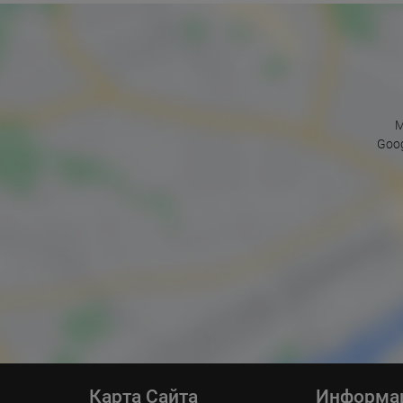
M
Goog
Карта Сайта
Информа