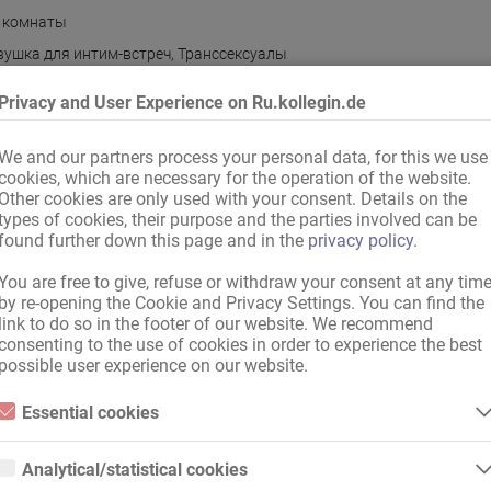
 комнаты
вушка для интим-встреч
,
Транссексуалы
артаменты
Privacy and User Experience on Ru.kollegin.de
 аренда
We and our partners process your personal data, for this we use
cookies, which are necessary for the operation of the website.
Other cookies are only used with your consent. Details on the
types of cookies, their purpose and the parties involved can be
ая
found further down this page and in the
privacy policy
.
You are free to give, refuse or withdraw your consent at any tim
by re-opening the Cookie and Privacy Settings. You can find the
link to do so in the footer of our website. We recommend
consenting to the use of cookies in order to experience the best
possible user experience on our website.
Essential cookies
Германия
,
Страна ЕС
,
другая страна мира, имеются действительные
Essential cookies are all cookies necessary for the operation of the
website by enabling basic functions. The website cannot function
Analytical/statistical cookies
properly without these cookies.