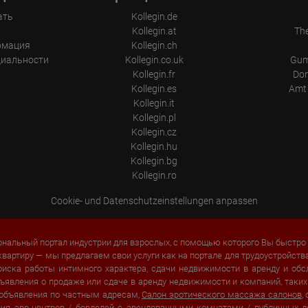
ать
Kollegin.de
ы
Kollegin.at
Th
рмация
Kollegin.ch
циальности
Kollegin.co.uk
Gum
Kollegin.fr
Don
Kollegin.es
Amt 
Kollegin.it
Kollegin.pl
Kollegin.cz
Kollegin.hu
Kollegin.bg
Kollegin.ro
Cookie- und Datenschutzeinstellungen anpassen
нальный портал индустрии для взрослых, с помощью которого Вы быстро 
квартиру — мы предлагаем свои услуги как на портале для трудоустройств
оиска работы интимного характера, сдачи недвижимости в аренду и о
 объявления о продаже или сдаче в аренду недвижимости и компаний, так
 объявления по частным адресам,
Салон эротического массажа салонов
,
ения эро-центров / борделей с арендованными комнатами /
публичных 