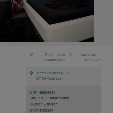
Поделиться
Сохранить в
объявлением
избранное
Senefelderstrasse 8a
33100
Paderborn
0151-45054981
Контактное лицо:
Mario
Deutsch & english
0177-4103347