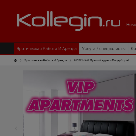
Номе
Эротическая Pабота И Аренда
Услуга / специалисты
Ко
Эротическая Pабота И Аренда
НОВИНКА!! Лучший адрес - Падерборн!!