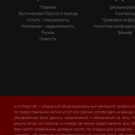
Главная
рекламиров
Эротическая Pабота И Аренда
Контакт
Услуга / специалисты
Правовая инфо
Компании / недвижимость
политика конфиден
Рынок
Баннер
Новости
ru.Kollegin.de — обширный общенациональный немецкий профессио
по предоставлению интим-услуг или срочно хотите сдать в аренду 
обновляемая база данных предложений и объявлений на тему п
результатов. На портале ru.Kollegin.de также представлены все
Вам найти правильную целевую группу по следующим разделам:
нудисток
, объявления по предоставлению эскорт-услуг, объявл