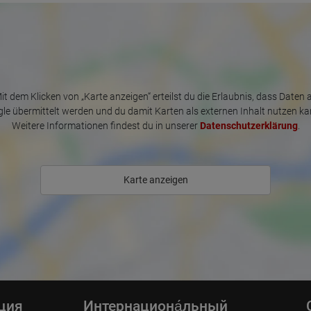
Information collected on visitor behavior is as follows:
Origin (country and city)
Language
Operating system
Device (PC, tablet PC or smartphone)
Browser and any add-ons used
Resolution of the computer
it dem Klicken von „Karte anzeigen“ erteilst du die Erlaubnis, dass Daten 
Visitor source (Facebook, search engine, or referring website)
Which files were downloaded?
le übermittelt werden und du damit Karten als externen Inhalt nutzen ka
Which videos were watched?
Weitere Informationen findest du in unserer
Datenschutzerklärung
.
Were any advertising banners clicked?
Where did the visitor go? Did he click on other pages of the portal or
did he leave it completely?
How long did the visitor stay?
Karte anzeigen
Place of processing:
European Union & USA
ция
Интернациона́льный