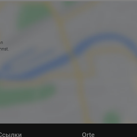
an
nnst.
Ссылки
Orte