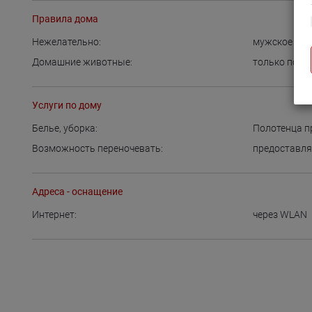
Правила дома
Нежелательно:
мужское со
Домашние животные:
только по д
Услуги по дому
Белье, уборка:
Полотенца п
Возможность переночевать:
предоставля
Адреса - оснащение
Интернет:
через WLAN