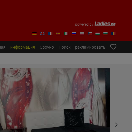
powered by
ная
информация
Срочно
Поиск
рекламировать