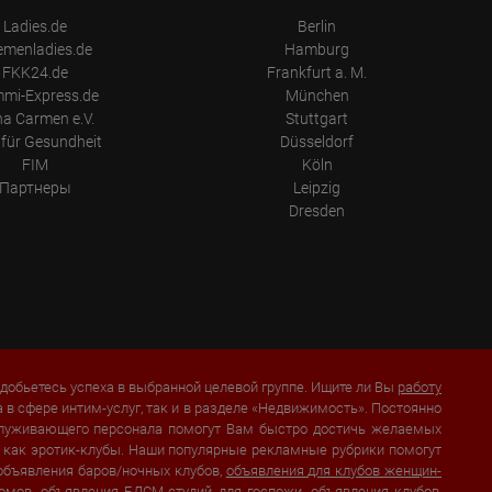
Ladies.de
Berlin
emenladies.de
Hamburg
FKK24.de
Frankfurt a. M.
mi-Express.de
München
a Carmen e.V.
Stuttgart
für Gesundheit
Düsseldorf
FIM
Köln
Партнеры
Leipzig
Dresden
добьетесь успеха в выбранной целевой группе. Ищите ли Вы
работу
а в сфере интим-услуг, так и в разделе «Недвижимость». Постоянно
бслуживающего персонала помогут Вам быстро достичь желаемых
их как эротик-клубы. Наши популярные рекламные рубрики помогут
 объявления баров/ночных клубов,
объявления для клубов женщин-
домов
, объявления БДСМ-студий для госпожи, объявления клубов,