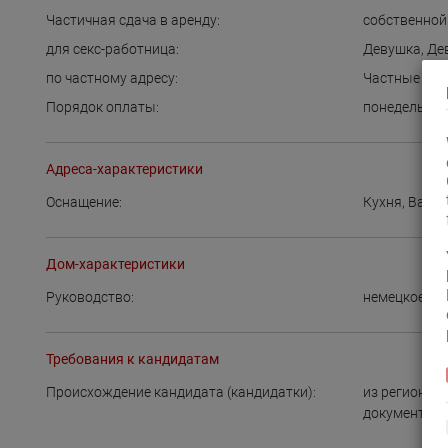
Частичная сдача в аренду:
собственной
для cекс-работница:
Девушка
,
Де
по частному адресу:
Частные ап
Порядок оплаты:
понедельная
Адреса-характеристики
Оснащение:
Кухня
,
Ванн
Дом-характеристики
Руководство:
немецкое
Требования к кандидатам
Происхождение кандидата (кандидатки):
из региона
,
документы