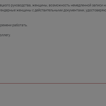
ецкого руководства, женщины, возможность немедленной записи на
сгендерные женщины с действительными документами, удостоверя
времени работать.

ллегу.
