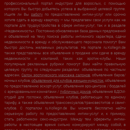
профессиональный портал индустрии для взрослых, с помощью
которого Вы быстро добьетесь успеха в выбранной целевой группе.
Ищите ли Вы
работу
по предоставлению интим-услуг или срочно
хотите сдать в аренду квартиру — мы предлагаем свои услуги как на
портале для трудоустройства в сфере интим-услуг, так и в разделе
«Недвижимость». Постоянно обновляемая база данных предложений
и объявлений на тему поиска работы интимного характера, сдачи
недвижимости в аренду и обслуживающего персонала помогут Вам
быстро достичь желаемых результатов. На портале ru.Kollegin.de
также представлены все объявления о продаже или сдаче в аренду
недвижимости и компаний, таких как эротик-клубы. Наши
популярные рекламные рубрики помогут Вам найти правильную
целевую группу по следующим разделам: объявления по частным
адресам,
Салон эротического массажа салонов
, объявления баров/
ночных клубов,
объявления для клубов женщин-нудисток
, объявления
по предоставлению эскорт-услуг, объявления эро-центров / борделей
с арендованными комнатами /
публичных домов
, объявления БДСМ-
студий для госпожи, объявления клубов, работающих по единому
тарифу, а также объявления транссексуалов/трансвеститов и свинг-
клубов. С порталом ru.Kollegin.de Вы можете бесплатно найти
серьезную работу по предоставлению интим-услуг и, к примеру,
стать работником секс-индустрии. Между тем оференты интим-
работы в настоящее время сильно конкурируют между собой, в