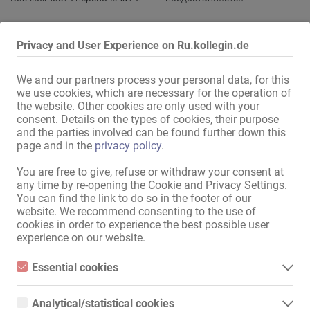
Адреса - оснащение
Privacy and User Experience on Ru.kollegin.de
Интернет:
Доступно подключение
,
через WLAN
We and our partners process your personal data, for this
we use cookies, which are necessary for the operation of
в комнате:
Душ
the website. Other cookies are only used with your
в доме:
consent. Details on the types of cookies, their purpose
Раздевалка для девушек
,
and the parties involved can be found further down this
Дамская туалетная комната
,
page and in the
privacy policy
.
Стиральная машина
,
Сушильная машина
,
You are free to give, refuse or withdraw your consent at
Комната отдыха
,
шкаф с
any time by re-opening the Cookie and Privacy Settings.
замком
,
дополнительный
You can find the link to do so in the footer of our
туалет для посетителей
website. We recommend consenting to the use of
cookies in order to experience the best possible user
Кухня:
с местами, где можно
experience on our website.
посидеть и поесть
Гостевая зона:
Терраса
,
Джакузи
,
Бар
Essential cookies
Парковка для девушек:
предоставляется
,
Essential cookies are all cookies necessary for the operation of
неприметная
,
собственная
the website by enabling basic functions. The website cannot
Analytical/statistical cookies
function properly without these cookies.