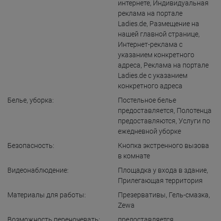
интернете
,
Индивидуальная
реклама на портале
Ladies.de
,
Размещение на
нашей главной странице
,
Интернет-реклама с
указанием конкретного
адреса
,
Реклама на портале
Ladies.de с указанием
конкретного адреса
Белье, уборка:
Постельное белье
предоставляется
,
Полотенца
предоставляются
,
Услуги по
ежедневной уборке
Безопасность:
Кнопка экстренного вызова
в комнате
Видеонаблюдение:
Площадка у входа в здание
,
Прилегающая территория
Материалы для работы:
Презервативы
,
Гель-смазка
,
Zewa
Возможность переночевать:
предоставляется