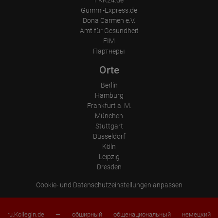
FKK24.de
Gummi-Express.de
Dona Carmen e.V.
Amt für Gesundheit
FIM
Партнеры
Orte
Berlin
Hamburg
Frankfurt a. M.
München
Stuttgart
Düsseldorf
Köln
Leipzig
Dresden
Cookie- und Datenschutzeinstellungen anpassen
ru.Kollegin.de — обширный общенациональный немецкий