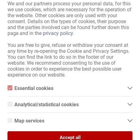
We and our partners process your personal data, for this
Парковка для посетителей:
предоставляется
,
we use cookies, which are necessary for the operation of
собственная
the website. Other cookies are only used with your
Расположение:
Центр города
,
Промзона
consent. Details on the types of cookies, their purpose
and the parties involved can be found further down this
в непосредственной
Автобусная остановка
,
page and in the
privacy policy
.
близости:
Трамвайная остановка
,
Метро / электричка
,
Аптека
,
You are free to give, refuse or withdraw your consent at
Банк
,
Почтовое отделение
,
any time by re-opening the Cookie and Privacy Settings.
Супермаркет
,
Киоск
,
You can find the link to do so in the footer of our
Парикмахерская
,
website. We recommend consenting to the use of
cookies in order to experience the best possible user
Маникюрный салон
,
experience on our website.
Солярий
,
Ресторан
,
Кафе
,
Заправочная станция
,
Essential cookies
Фитнес-центр
Essential cookies are all cookies necessary for the operation of
the website by enabling basic functions. The website cannot
Analytical/statistical cookies
Показать всю информацию
function properly without these cookies.
Analytical or statistical cookies are cookies that are used to
analyze website usage and create anonymized access statistics.
Map services
They help website owners understand how visitors interact with
websites by collecting and reporting information anonymously.
Наш удачно расположенный адрес — GARTENHAUS на Хофер-
Google Maps
штрассе, 19, в мюнхенском районе Альт-Перлах, — известен как 
Accept all
When you use Google Maps on our website, information about