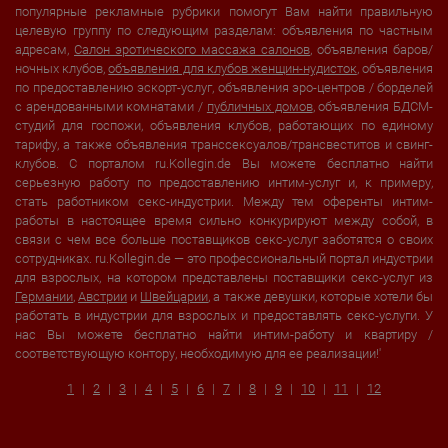
популярные рекламные рубрики помогут Вам найти правильную
целевую группу по следующим разделам: объявления по частным
адресам,
Салон эротического массажа салонов
, объявления баров/
ночных клубов,
объявления для клубов женщин-нудисток
, объявления
по предоставлению эскорт-услуг, объявления эро-центров / борделей
с арендованными комнатами /
публичных домов
, объявления БДСМ-
студий для госпожи, объявления клубов, работающих по единому
тарифу, а также объявления транссексуалов/трансвеститов и свинг-
клубов. С порталом ru.Kollegin.de Вы можете бесплатно найти
серьезную работу по предоставлению интим-услуг и, к примеру,
стать работником секс-индустрии. Между тем оференты интим-
работы в настоящее время сильно конкурируют между собой, в
связи с чем все больше поставщиков секс-услуг заботятся о своих
сотрудниках. ru.Kollegin.de — это профессиональный портал индустрии
для взрослых, на котором представлены поставщики секс-услуг из
Германии
,
Австрии
и
Швейцарии
, а также девушки, которые хотели бы
работать в индустрии для взрослых и предоставлять секс-услуги. У
нас Вы можете бесплатно найти интим-работу и квартиру /
соответствующую контору, необходимую для ее реализации!'
1
2
3
4
5
6
7
8
9
10
11
12