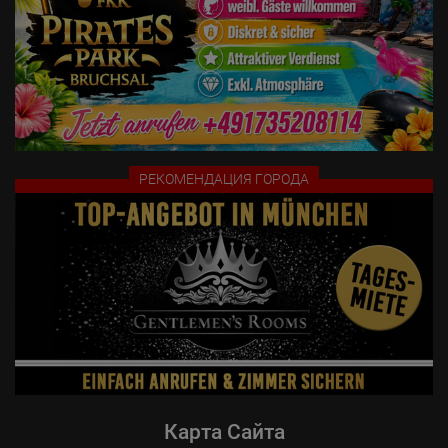
регистрации и медицинская справка.

- Профессиональные фотографии (принесите распечатанные 
копии)

- Хорошее владение немецким или английским языками.

Все арендаторы ценят чистую, свободную от стресса и 
справедливую рабочую атмосферу. Ваши коллеги не являются 
конкурентами. Поэтому мы приветствуем вежливое, честное и 
полезное общение друг с другом.

РЕКОМЕНДАЦИЯ ГОРОДА
Дополнительную информацию можно найти на сайте 
https://hofer19.de/rent_info.php

Подробнее: https://hofer19.de/rent_info_en.php

Подробнее: https://hofer19.de/rent_info_hu.php

Пожалуйста, отправляйте заявки с фотографией, рабочим 
номером телефона и документами через WhatsApp (немецкий/
английский/венгерский/сербский).

Мы будем рады познакомиться с вами! +49-175-6660090 также 
через WhatsApp

Карта Сайта