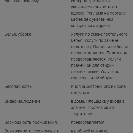
Включая рекламу:
Интернет-реклама с
указанием конкретного
адреса
,
Реклама на портале
Ladies.de с указанием
конкретного адреса
Белье, уборка:
Услуги по смене постельного
белья
,
Услуги по замене
полотенец
,
Постельное белье
предоставляется
,
Полотенца
предоставляются
,
Услуги
прачечной для стирки
личных вещей
,
Услуги по
еженедельной уборке
Безопасность:
Кнопка экстренного вызова
в комнате
Видеонаблюдение:
в доме
,
Площадка у входа в
здание
,
Прилегающая
территория
Возможность проживания:
предоставляется
Возможность переночевать:
в рабочей комнате
,