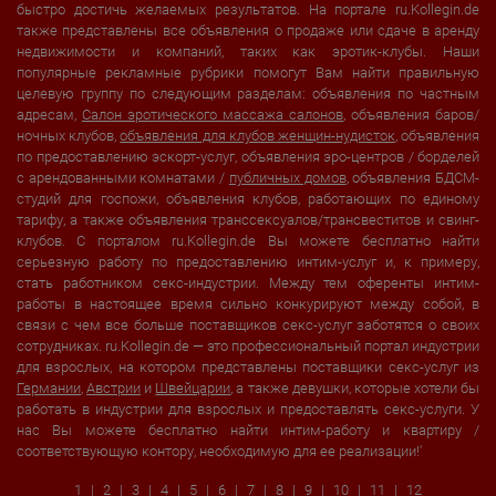
быстро достичь желаемых результатов. На портале ru.Kollegin.de
также представлены все объявления о продаже или сдаче в аренду
недвижимости и компаний, таких как эротик-клубы. Наши
популярные рекламные рубрики помогут Вам найти правильную
целевую группу по следующим разделам: объявления по частным
адресам,
Салон эротического массажа салонов
, объявления баров/
ночных клубов,
объявления для клубов женщин-нудисток
, объявления
по предоставлению эскорт-услуг, объявления эро-центров / борделей
с арендованными комнатами /
публичных домов
, объявления БДСМ-
студий для госпожи, объявления клубов, работающих по единому
тарифу, а также объявления транссексуалов/трансвеститов и свинг-
клубов. С порталом ru.Kollegin.de Вы можете бесплатно найти
серьезную работу по предоставлению интим-услуг и, к примеру,
стать работником секс-индустрии. Между тем оференты интим-
работы в настоящее время сильно конкурируют между собой, в
связи с чем все больше поставщиков секс-услуг заботятся о своих
сотрудниках. ru.Kollegin.de — это профессиональный портал индустрии
для взрослых, на котором представлены поставщики секс-услуг из
Германии
,
Австрии
и
Швейцарии
, а также девушки, которые хотели бы
работать в индустрии для взрослых и предоставлять секс-услуги. У
нас Вы можете бесплатно найти интим-работу и квартиру /
соответствующую контору, необходимую для ее реализации!'
1
2
3
4
5
6
7
8
9
10
11
12