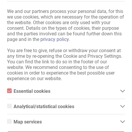
Ванна:
общее пользование
We and our partners process your personal data, for this
Парковка для девушек:
предоставляется
we use cookies, which are necessary for the operation of
Парковка для посетителей:
предоставляется
,
the website. Other cookies are only used with your
собственная
consent. Details on the types of cookies, their purpose
and the parties involved can be found further down this
Расположение:
Центр города
,
Промзона
page and in the
privacy policy
.
в непосредственной
Автобусная остановка
,
близости:
Трамвайная остановка
,
You are free to give, refuse or withdraw your consent at
any time by re-opening the Cookie and Privacy Settings.
Метро / электричка
,
Аптека
,
You can find the link to do so in the footer of our
Банк
,
Почтовое отделение
,
website. We recommend consenting to the use of
Супермаркет
,
Киоск
,
cookies in order to experience the best possible user
Парикмахерская
,
experience on our website.
Маникюрный салон
,
Солярий
,
Ресторан
,
Кафе
,
Essential cookies
Заправочная станция
,
Essential cookies are all cookies necessary for the operation of
Фитнес-центр
the website by enabling basic functions. The website cannot
Analytical/statistical cookies
function properly without these cookies.
Analytical or statistical cookies are cookies that are used to
Показать всю информацию
analyze website usage and create anonymized access statistics.
Map services
They help website owners understand how visitors interact with
websites by collecting and reporting information anonymously.
Google Maps