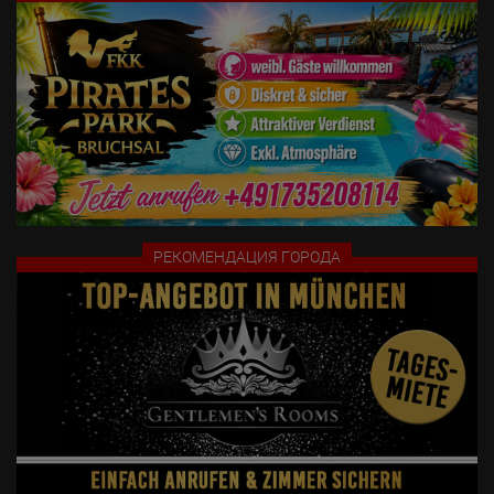
Что мы от вас ожидаем:

- Вам должно быть не менее 18 лет

- Действующее удостоверение личности, свидетельство о 
регистрации и медицинская справка

- Профессиональные фотографии (принесите распечатанные 
копии)

- Хорошее знание немецкого или английского языка

Все арендаторы высоко ценят чистую, спокойную и 
РЕКОМЕНДАЦИЯ ГОРОДА
справедливую рабочую среду. Ваши коллеги не являются 
конкурентами. Поэтому ожидается вежливое, справедливое и 
доброжелательное общение.

Что мы от вас ожидаем:

- Вам должно быть не менее 18 лет

- Более подробную информацию можно найти по ссылке: 
https://meglinger39.de/rent_info.php
