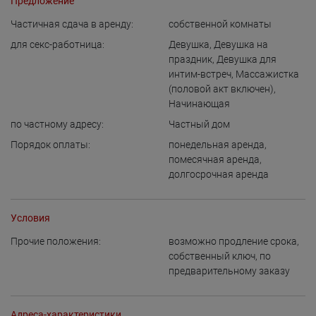
Предложение
Частичная сдача в аренду:
собственной комнаты
для cекс-работница:
Девушка
,
Девушка на
праздник
,
Девушка для
интим-встреч
,
Массажистка
(половой акт включен)
,
Начинающая
по частному адресу:
Частный дом
Порядок оплаты:
понедельная аренда
,
помесячная аренда
,
долгосрочная аренда
Условия
Прочие положения:
возможно продление срока
,
собственный ключ
,
по
предварительному заказу
Адреса-характеристики