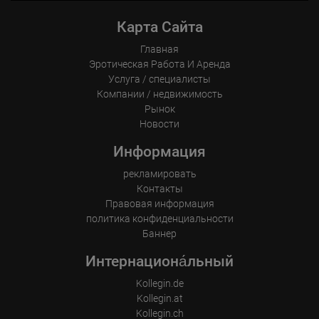
Дополнительную информацию см. на сайте: 
https://meglinger39.de/rent_info_en.php

Карта Сайта
Главная
Дополнительную информацию см. на сайте: 
Эротическая Pабота И Аренда
https://meglinger39.de/rent_info_hu.php

Услуга / специалисты
Компании / недвижимость
Пожалуйста, отправьте ваше заявление с фотографией, 
Рынок
рабочим номером телефона и документами через WhatsApp 
Новости
(немецкий/английский/венгерский). Мы с нетерпением ждём 
встречи с вами!

Информация
Кристина 0170-6641098

рекламировать
Контакты
...
Правовая информация
политика конфиденциальности
Баннер
Интернациона́льный
Kollegin.de
Kollegin.at
Kollegin.ch