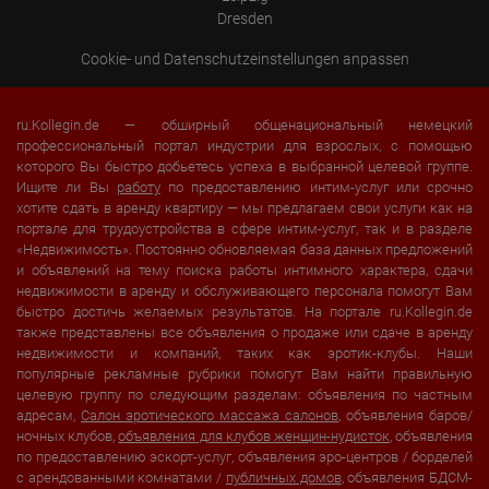
Dresden
Cookie- und Datenschutzeinstellungen anpassen
ru.Kollegin.de — обширный общенациональный немецкий
профессиональный портал индустрии для взрослых, с помощью
которого Вы быстро добьетесь успеха в выбранной целевой группе.
Ищите ли Вы
работу
по предоставлению интим-услуг или срочно
хотите сдать в аренду квартиру — мы предлагаем свои услуги как на
портале для трудоустройства в сфере интим-услуг, так и в разделе
«Недвижимость». Постоянно обновляемая база данных предложений
и объявлений на тему поиска работы интимного характера, сдачи
недвижимости в аренду и обслуживающего персонала помогут Вам
быстро достичь желаемых результатов. На портале ru.Kollegin.de
также представлены все объявления о продаже или сдаче в аренду
недвижимости и компаний, таких как эротик-клубы. Наши
популярные рекламные рубрики помогут Вам найти правильную
целевую группу по следующим разделам: объявления по частным
адресам,
Салон эротического массажа салонов
, объявления баров/
ночных клубов,
объявления для клубов женщин-нудисток
, объявления
по предоставлению эскорт-услуг, объявления эро-центров / борделей
с арендованными комнатами /
публичных домов
, объявления БДСМ-