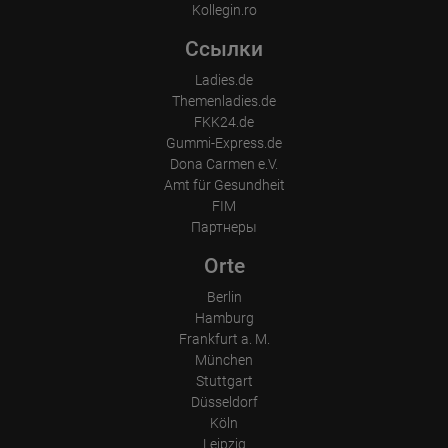
Kollegin.ro
Ссылки
Ladies.de
Themenladies.de
FKK24.de
Gummi-Express.de
Dona Carmen e.V.
Amt für Gesundheit
FIM
Партнеры
Orte
Berlin
Hamburg
Frankfurt a. M.
München
Stuttgart
Düsseldorf
Köln
Leipzig