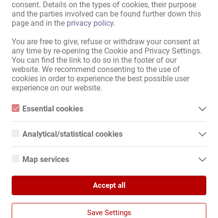
consent. Details on the types of cookies, their purpose
пользование
and the parties involved can be found further down this
Ванна:
Душ
page and in the
privacy policy
.
Гостевая зона:
Джакузи
,
Бар
,
Тематическая
You are free to give, refuse or withdraw your consent at
комната
any time by re-opening the Cookie and Privacy Settings.
БДСМ:
БДСМ-зал
You can find the link to do so in the footer of our
website. We recommend consenting to the use of
Парковка для девушек:
предоставляется
cookies in order to experience the best possible user
Парковка для посетителей:
experience on our website.
предоставляется
Расположение:
Центр города
Essential cookies
Essential cookies are all cookies necessary for the operation of
Показать всю информацию
the website by enabling basic functions. The website cannot
Analytical/statistical cookies
function properly without these cookies.
Analytical or statistical cookies are cookies that are used to
analyze website usage and create anonymized access statistics.
Map services
Клуб Лидо сдает в аренду эксклюзивные номера в очень 
They help website owners understand how visitors interact with
websites by collecting and reporting information anonymously.
Google Maps
приятной атмосфере по доступным ценам! Воспользуйтесь 
отличными условиями прямо сейчас!!!

Accept all
When you use Google Maps on our website, information about
Google Analytics
your use of this site and your IP address may be transmitted to
Номера полностью отремонтированы, меблированы и 
and stored on a server in the United States.
We use Google Analytics, which sets third-party cookies. More
Save Settings
полностью оборудованы.

details about Google Analytics and the cookies used can be