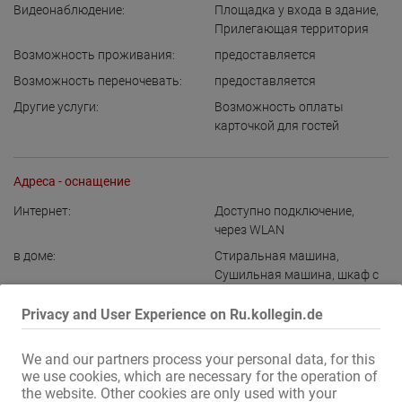
Видеонаблюдение:
Площадка у входа в здание
,
Прилегающая территория
Возможность проживания:
предоставляется
Возможность переночевать:
предоставляется
Другие услуги:
Возможность оплаты
карточкой для гостей
Адреса - оснащение
Интернет:
Доступно подключение
,
через WLAN
в доме:
Стиральная машина
,
Сушильная машина
,
шкаф с
замком
,
Дамская туалетная
комната
,
дополнительный
Privacy and User Experience on Ru.kollegin.de
туалет для посетителей
,
Раздевалка для девушек
We and our partners process your personal data, for this
we use cookies, which are necessary for the operation of
Кухня:
с местами, где можно
the website. Other cookies are only used with your
посидеть и поесть
,
общее