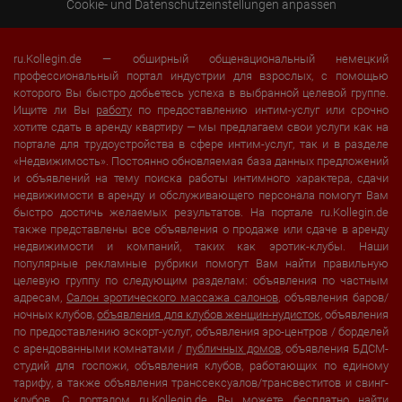
Cookie- und Datenschutzeinstellungen anpassen
ru.Kollegin.de — обширный общенациональный немецкий
профессиональный портал индустрии для взрослых, с помощью
которого Вы быстро добьетесь успеха в выбранной целевой группе.
Ищите ли Вы
работу
по предоставлению интим-услуг или срочно
хотите сдать в аренду квартиру — мы предлагаем свои услуги как на
портале для трудоустройства в сфере интим-услуг, так и в разделе
«Недвижимость». Постоянно обновляемая база данных предложений
и объявлений на тему поиска работы интимного характера, сдачи
недвижимости в аренду и обслуживающего персонала помогут Вам
быстро достичь желаемых результатов. На портале ru.Kollegin.de
также представлены все объявления о продаже или сдаче в аренду
недвижимости и компаний, таких как эротик-клубы. Наши
популярные рекламные рубрики помогут Вам найти правильную
целевую группу по следующим разделам: объявления по частным
адресам,
Салон эротического массажа салонов
, объявления баров/
ночных клубов,
объявления для клубов женщин-нудисток
, объявления
по предоставлению эскорт-услуг, объявления эро-центров / борделей
с арендованными комнатами /
публичных домов
, объявления БДСМ-
студий для госпожи, объявления клубов, работающих по единому
тарифу, а также объявления транссексуалов/трансвеститов и свинг-
клубов. С порталом ru.Kollegin.de Вы можете бесплатно найти