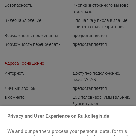
Безопасность:
Кнопка экстренного вызова
в комнате
Видеонаблюдение:
Площадка у входа в здание
,
Прилегающая территория
Возможность проживания:
предоставляется
Возможность переночевать:
предоставляется
Адреса - оснащение
Интернет:
Доступно подключение
,
через WLAN
Личный звонок:
предоставляется
в комнате:
LCD-телевизор
,
Умывальник
,
Душ и туалет
в доме:
Стиральная машина
,
Privacy and User Experience on Ru.kollegin.de
Сушильная машина
,
Комната отдыха
,
шкаф с
We and our partners process your personal data, for this
замком