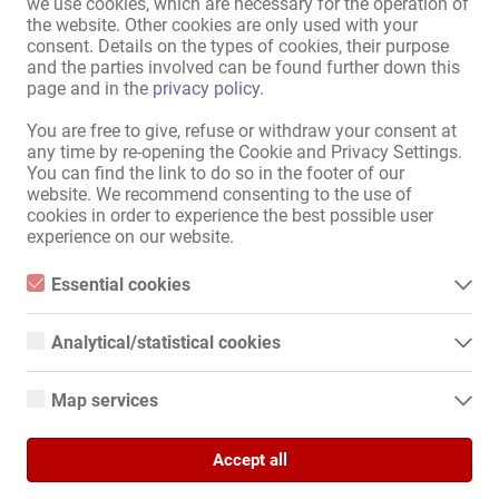
we use cookies, which are necessary for the operation of
Кухня:
общее пользование
the website. Other cookies are only used with your
consent. Details on the types of cookies, their purpose
Ванна:
Душ
,
персональное
and the parties involved can be found further down this
пользование
page and in the
privacy policy
.
БДСМ:
БДСМ-зал
You are free to give, refuse or withdraw your consent at
Парковка для девушек:
предоставляется
any time by re-opening the Cookie and Privacy Settings.
Парковка для посетителей:
предоставляется
You can find the link to do so in the footer of our
website. We recommend consenting to the use of
Расположение:
Промзона
cookies in order to experience the best possible user
в непосредственной
Автобусная остановка
,
experience on our website.
близости:
Торговый центр
,
Супермаркет
,
Ресторан
,
Essential cookies
Заправочная станция
Essential cookies are all cookies necessary for the operation of
the website by enabling basic functions. The website cannot
Analytical/statistical cookies
function properly without these cookies.
Показать всю информацию
Analytical or statistical cookies are cookies that are used to
analyze website usage and create anonymized access statistics.
Map services
They help website owners understand how visitors interact with
websites by collecting and reporting information anonymously.
Google Maps
Жилой комплекс № 107 в Ингольштадте ищет дружелюбных 
Accept all
When you use Google Maps on our website, information about
женщин с действительными документами. Мы сдаем квартиры 
Google Analytics
your use of this site and your IP address may be transmitted to
посуточно по разумным ценам. Вы можете приехать с 