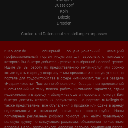
Düsseldorf
Köln
Leipzig
Dresden
Cookie- und Datenschutzeinstellungen anpassen
ru.Kollegin.de — обширный общенациональный немецкий
профессиональный портал индустрии для взрослых, с помощью
которого Вы быстро добьетесь успеха в выбранной целевой группе.
Ищите ли Вы
работу
по предоставлению интим-услуг или срочно
хотите сдать в аренду квартиру — мы предлагаем свои услуги как на
портале для трудоустройства в сфере интим-услуг, так и в разделе
«Недвижимость». Постоянно обновляемая база данных предложений
и объявлений на тему поиска работы интимного характера, сдачи
недвижимости в аренду и обслуживающего персонала помогут Вам
быстро достичь желаемых результатов. На портале ru.Kollegin.de
также представлены все объявления о продаже или сдаче в аренду
недвижимости и компаний, таких как эротик-клубы. Наши
популярные рекламные рубрики помогут Вам найти правильную
целевую группу по следующим разделам: объявления по частным
адресам,
Салон эротического массажа салонов
, объявления баров/