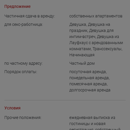
Предложение
Частичная сдача в аренду:
собственных апартаментов
для cекс-работница:
Девушка
,
Девушка на
праздник
,
Девушка для
интим-встреч
,
Девушка из
Лауфхаус с арендованными
комнатами
,
Транссексуалы
,
Начинающая
по частному адресу:
Частный дом
Порядок оплаты:
посуточная аренда
,
понедельная аренда
,
помесячная аренда
,
долгосрочная аренда
Условия
Прочие положения:
ежедневная выписка из
гостиницы и новая
регистрация
,
собственный