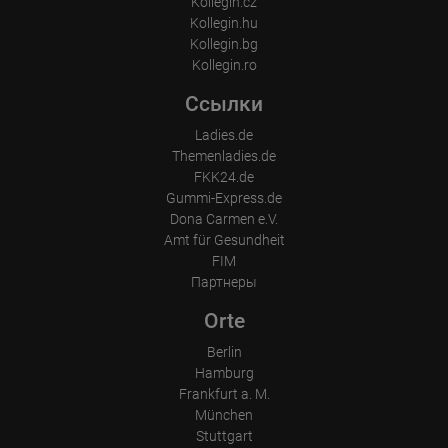
Kollegin.cz
Kollegin.hu
Kollegin.bg
Kollegin.ro
Ссылки
Ladies.de
Themenladies.de
FKK24.de
Gummi-Express.de
Dona Carmen e.V.
Amt für Gesundheit
FIM
Партнеры
Orte
Berlin
Hamburg
Frankfurt a. M.
München
Stuttgart