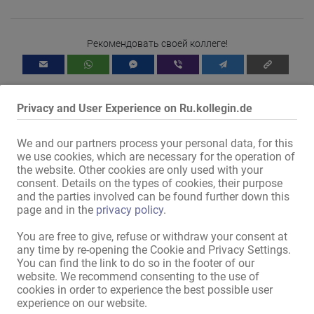
Услуга водителя доступна!

У нас также есть возможность остаться на ночь.

Рекомендовать своей коллеге!
По договоренности мы можем создать собственную 
домашнюю страницу или интернет-магазин на хороших 
условиях. Просто спроси.

Privacy and User Experience on Ru.kollegin.de
Дополнительная информация по телефону:

0177-5403107

We and our partners process your personal data, for this
we use cookies, which are necessary for the operation of
или по электронной почте с фотографиями: whynot-
the website. Other cookies are only used with your
consent. Details on the types of cookies, their purpose
escortsd@hotmail.com

Mit dem Klicken von „Karte anzeigen“ erteilst du die Erlaubnis, dass
and the parties involved can be found further down this
Daten an Google übermittelt werden und du damit Karten als
page and in the
privacy policy
.
Мы с нетерпением ждем от вас!

externen Inhalt nutzen kannst.
Weitere Informationen findest du in
You are free to give, refuse or withdraw your consent at
Ваша команда EscortSD

unserer
Datenschutzerklärung
.
any time by re-opening the Cookie and Privacy Settings.
You can find the link to do so in the footer of our
PS: Собственная машина и кондоминиум должны быть 
website. We recommend consenting to the use of
возможны с самодисциплиной, стабильностью и хорошим 
cookies in order to experience the best possible user
управлением.
experience on our website.
Karte anzeigen