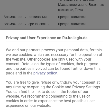
Массажное масло
,
Влажные
салфетки
,
Zewa
Возможность проживания:
предоставляется
Возможность переночевать:
предоставляется
Другие услуги:
Доступны услуги
телефонистки
Privacy and User Experience on Ru.kollegin.de
We and our partners process your personal data, for this
Адреса - оснащение
we use cookies, which are necessary for the operation of
the website. Other cookies are only used with your
Интернет:
Доступно подключение
,
consent. Details on the types of cookies, their purpose
через WLAN
and the parties involved can be found further down this
в доме:
Комната отдыха с
page and in the
privacy policy
.
телевизором
,
шкаф с замком
You are free to give, refuse or withdraw your consent at
Кухня:
общее пользование
any time by re-opening the Cookie and Privacy Settings.
Ванна:
общее пользование
You can find the link to do so in the footer of our
website. We recommend consenting to the use of
Открытая демонстрация /
неприметное здание
,
cookies in order to experience the best possible user
Доступ:
неприметный вход
experience on our website.