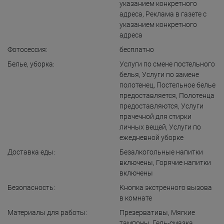
указанием конкретного
адреса
,
Реклама в газете с
указанием конкретного
адреса
Фотосессия:
бесплатно
Белье, уборка:
Услуги по смене постельного
белья
,
Услуги по замене
полотенец
,
Постельное белье
предоставляется
,
Полотенца
предоставляются
,
Услуги
прачечной для стирки
личных вещей
,
Услуги по
ежедневной уборке
Доставка еды:
Безалкогольные напитки
включены
,
Горячие напитки
включены
Безопасность:
Кнопка экстренного вызова
в комнате
Материалы для работы:
Презервативы
,
Мягкие
тампоны
,
Гель-смазка
,