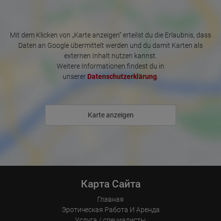
сушилка также могут использоваться бесплатно для личной 
одежды), средства гигиены, такие как презервативы, 
массажные масла, мягкие тампоны и многое другое. Конечно, 
Mit dem Klicken von „Karte anzeigen“ erteilst du die Erlaubnis, dass
в распоряжении гостей также кухня, ванная комната и чистые, 
Daten an Google übermittelt werden und du damit Karten als
современно обставленные комнаты.

externen Inhalt nutzen kannst.
Weitere Informationen findest du in
У нас нет никаких дополнительных расходов или предоплат! 
unserer
Datenschutzerklärung
.
Мы предлагаем только справедливые условия и хорошо 
оплачиваемых, взыскательных клиентов!

Мы ожидаем:

Karte anzeigen
- Возраст от 18 до 40 лет

- Аккуратный внешний вид

- Позитивный и открытый настрой

- Надежность – соблюдение договоренностей

- Страсть к сексу и эротике

Карта Сайта
- Честное обслуживание

Главная
Тогда вы сможете хорошо зарабатывать с нами!

Эротическая Pабота И Аренда
Услуга / специалисты