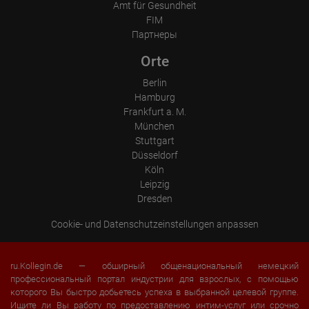
Amt für Gesundheit
FIM
Партнеры
Orte
Berlin
Hamburg
Frankfurt a. M.
München
Stuttgart
Düsseldorf
Köln
Leipzig
Dresden
Cookie- und Datenschutzeinstellungen anpassen
ru.Kollegin.de — обширный общенациональный немецкий
профессиональный портал индустрии для взрослых, с помощью
которого Вы быстро добьетесь успеха в выбранной целевой группе.
Ищите ли Вы
работу
по предоставлению интим-услуг или срочно