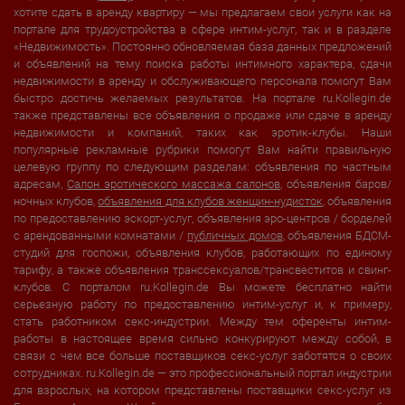
хотите сдать в аренду квартиру — мы предлагаем свои услуги как на
портале для трудоустройства в сфере интим-услуг, так и в разделе
«Недвижимость». Постоянно обновляемая база данных предложений
и объявлений на тему поиска работы интимного характера, сдачи
недвижимости в аренду и обслуживающего персонала помогут Вам
быстро достичь желаемых результатов. На портале ru.Kollegin.de
также представлены все объявления о продаже или сдаче в аренду
недвижимости и компаний, таких как эротик-клубы. Наши
популярные рекламные рубрики помогут Вам найти правильную
целевую группу по следующим разделам: объявления по частным
адресам,
Салон эротического массажа салонов
, объявления баров/
ночных клубов,
объявления для клубов женщин-нудисток
, объявления
по предоставлению эскорт-услуг, объявления эро-центров / борделей
с арендованными комнатами /
публичных домов
, объявления БДСМ-
студий для госпожи, объявления клубов, работающих по единому
тарифу, а также объявления транссексуалов/трансвеститов и свинг-
клубов. С порталом ru.Kollegin.de Вы можете бесплатно найти
серьезную работу по предоставлению интим-услуг и, к примеру,
стать работником секс-индустрии. Между тем оференты интим-
работы в настоящее время сильно конкурируют между собой, в
связи с чем все больше поставщиков секс-услуг заботятся о своих
сотрудниках. ru.Kollegin.de — это профессиональный портал индустрии
для взрослых, на котором представлены поставщики секс-услуг из