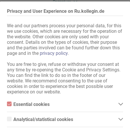
Все преимущества для вас

Подробнее
Ежедневные выплаты

Privacy and User Experience on Ru.kollegin.de
Большое количество постоянных клиентов

Мы позаботимся о вашем разрешении на работу и рекламе

Рекомендовать своей коллеге!
Швейцарское управление клубом

We and our partners process your personal data, for this
we use cookies, which are necessary for the operation of
Конфиденциальность

the website. Other cookies are only used with your
Предоставляется жилье

consent. Details on the types of cookies, their purpose
and the parties involved can be found further down this
Вам не нужно ни о чем беспокоиться. Мы оплатим ваши 
page and in the
privacy policy
.
транспортные расходы за первую неделю.

You are free to give, refuse or withdraw your consent at
Если вас заинтересовало, просто позвоните нам или свяжитесь 
any time by re-opening the Cookie and Privacy Settings.
с нами через WhatsApp. Мы будем рады получить от вас 
You can find the link to do so in the footer of our
сообщение.

website. We recommend consenting to the use of
Mit dem Klicken von „Karte anzeigen“ erteilst du die Erlaubnis, dass
cookies in order to experience the best possible user
Daten an Google übermittelt werden und du damit Karten als
experience on our website.
Дополнительная информация доступна на нашем сайте.

externen Inhalt nutzen kannst.
Weitere Informationen findest du in
Essential cookies
…
unserer
Datenschutzerklärung
.
Essential cookies are all cookies necessary for the operation of
the website by enabling basic functions. The website cannot
Analytical/statistical cookies
function properly without these cookies.
Analytical or statistical cookies are cookies that are used to
Karte anzeigen