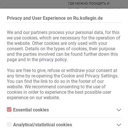
где можно посидеть и
поесть
,
общее пользование
Ванна:
Душ
,
Ванна с джакузи
,
общее
Privacy and User Experience on Ru.kollegin.de
пользование
We and our partners process your personal data, for this
we use cookies, which are necessary for the operation of
Показать всю информацию
the website. Other cookies are only used with your
consent. Details on the types of cookies, their purpose
and the parties involved can be found further down this
!! Забронируйте свой отдельный номер в Гессене прямо сейчас 
page and in the
privacy policy
.
!!

You are free to give, refuse or withdraw your consent at
any time by re-opening the Cookie and Privacy Settings.
Превосходное расположение - съезд с автомагистрали A5

You can find the link to do so in the footer of our
website. We recommend consenting to the use of
Приватность и конфиденциальность

cookies in order to experience the best possible user
Массажистки также приветствуются

experience on our website.
Мы предлагаем:

Essential cookies
Essential cookies are all cookies necessary for the operation of
- Полностью оборудованную кухню с микроволновой печью, 
the website by enabling basic functions. The website cannot
Analytical/statistical cookies
грилем, духовкой и плитой

function properly without these cookies.