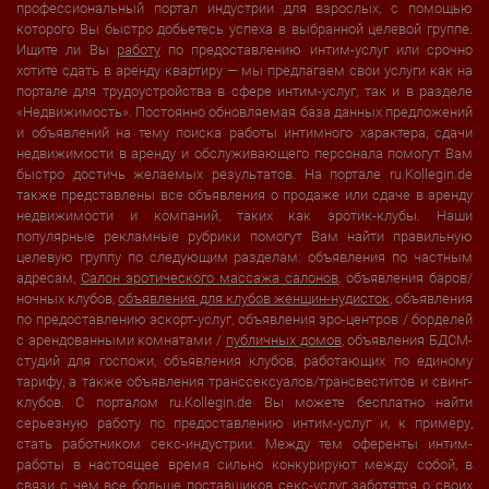
профессиональный портал индустрии для взрослых, с помощью
которого Вы быстро добьетесь успеха в выбранной целевой группе.
Ищите ли Вы
работу
по предоставлению интим-услуг или срочно
хотите сдать в аренду квартиру — мы предлагаем свои услуги как на
портале для трудоустройства в сфере интим-услуг, так и в разделе
«Недвижимость». Постоянно обновляемая база данных предложений
и объявлений на тему поиска работы интимного характера, сдачи
недвижимости в аренду и обслуживающего персонала помогут Вам
быстро достичь желаемых результатов. На портале ru.Kollegin.de
также представлены все объявления о продаже или сдаче в аренду
недвижимости и компаний, таких как эротик-клубы. Наши
популярные рекламные рубрики помогут Вам найти правильную
целевую группу по следующим разделам: объявления по частным
адресам,
Салон эротического массажа салонов
, объявления баров/
ночных клубов,
объявления для клубов женщин-нудисток
, объявления
по предоставлению эскорт-услуг, объявления эро-центров / борделей
с арендованными комнатами /
публичных домов
, объявления БДСМ-
студий для госпожи, объявления клубов, работающих по единому
тарифу, а также объявления транссексуалов/трансвеститов и свинг-
клубов. С порталом ru.Kollegin.de Вы можете бесплатно найти
серьезную работу по предоставлению интим-услуг и, к примеру,
стать работником секс-индустрии. Между тем оференты интим-
работы в настоящее время сильно конкурируют между собой, в
связи с чем все больше поставщиков секс-услуг заботятся о своих