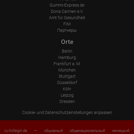
Gummi-Express.de
Dona Carmen e.V.
Amt für Gesundheit
FIM
Партнеры
Orte
Berlin
Hamburg
Frankfurt a. M.
München
Stuttgart
Düsseldorf
Köln
Leipzig
Dresden
Cookie- und Datenschutzeinstellungen anpassen
ru.Kollegin.de — обширный общенациональный немецкий