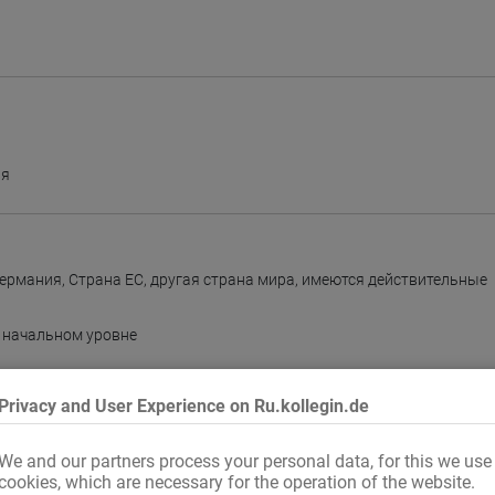
ая
Германия
,
Страна ЕС
,
другая страна мира, имеются действительные
 начальном уровне
Privacy and User Experience on Ru.kollegin.de
к
,
Вторник
,
Среда
,
Четверг
,
Пятница
,
Суббота
,
Воскресенье
We and our partners process your personal data, for this we use
ик
cookies, which are necessary for the operation of the website.