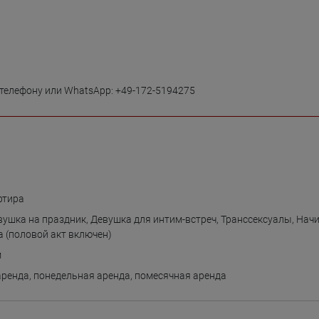
ртира
вушка на праздник
,
Девушка для интим-встреч
,
Транссексуалы
,
Нач
 (половой акт включен)
м
аренда
,
понедельная аренда
,
помесячная аренда