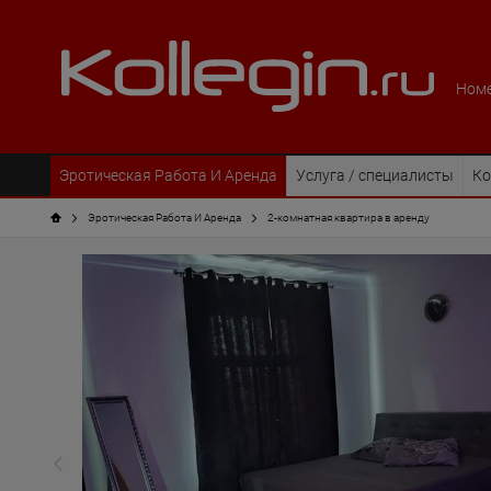
Номе
Эротическая Pабота И Аренда
Услуга / специалисты
Ко
Эротическая Pабота И Аренда
2-комнатная квартира в аренду