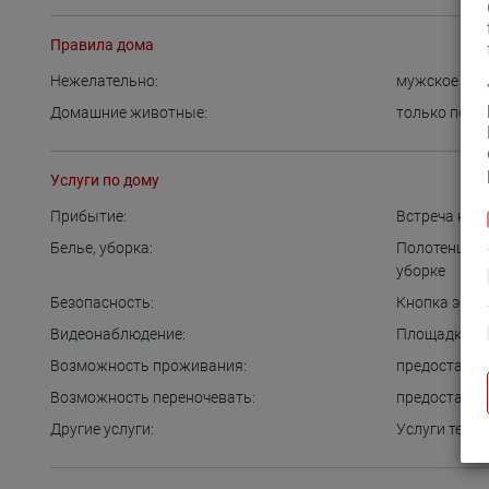
Правила дома
Нежелательно:
мужское со
Домашние животные:
только по д
Услуги по дому
Прибытие:
Встреча на 
Белье, уборка:
Полотенца п
уборке
Безопасность:
Кнопка экст
Видеонаблюдение:
Площадка у 
Возможность проживания:
предоставля
Возможность переночевать:
предоставля
Другие услуги:
Услуги техн