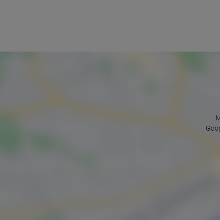
M
Goog