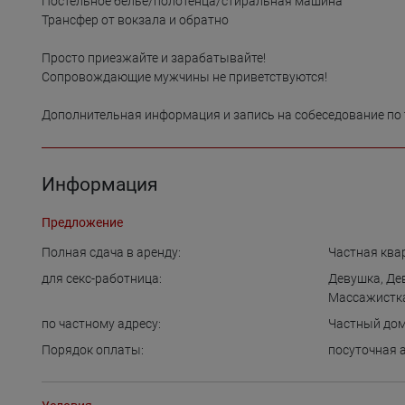
Постельное белье/полотенца/стиральная машина

Трансфер от вокзала и обратно

Просто приезжайте и зарабатывайте!

Сопровождающие мужчины не приветствуются!

Информация
Предложение
Полная сдача в аренду:
Частная ква
для cекс-работница:
Девушка
,
Де
Массажистка
по частному адресу:
Частный до
Порядок оплаты:
посуточная 