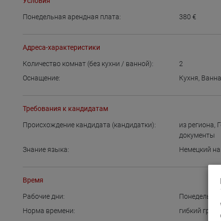
Условия
Понедельная арендная плата:
380
€
Адреса-характеристики
Количество комнат (без кухни / ванной):
2
Оснащение:
Кухня
,
Ванн
Требования к кандидатам
Происхождение кандидата (кандидатки):
из региона
,
документы
Знание языка:
Немецкий на
Время
Рабочие дни:
Понедельни
Норма времени:
гибкий граф