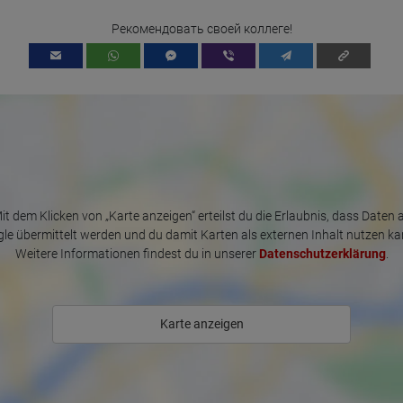
Which videos were watched?
Were any advertising banners clicked?
Рекомендовать своей коллеге!
Where did the visitor go? Did he click on other pages of the portal or
did he leave it completely?
How long did the visitor stay?
Place of processing:
European Union & USA
it dem Klicken von „Karte anzeigen“ erteilst du die Erlaubnis, dass Daten 
le übermittelt werden und du damit Karten als externen Inhalt nutzen ka
Weitere Informationen findest du in unserer
Datenschutzerklärung
.
Karte anzeigen