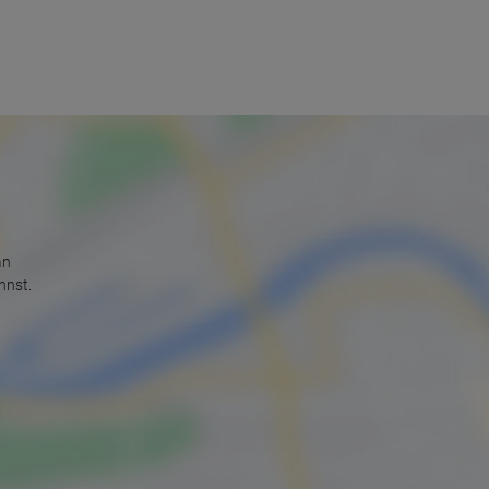
an
nnst.