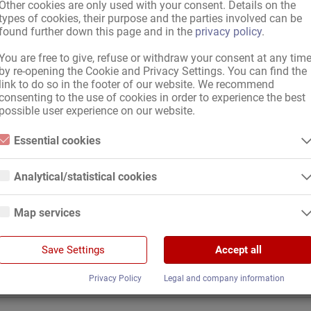
Other cookies are only used with your consent. Details on the
types of cookies, their purpose and the parties involved can be
found further down this page and in the
privacy policy
.
провождение
You are free to give, refuse or withdraw your consent at any tim
by re-opening the Cookie and Privacy Settings. You can find the
оговоренности
link to do so in the footer of our website. We recommend
consenting to the use of cookies in order to experience the best
possible user experience on our website.
железнодорожном вокзале / в аэропорту
Essential cookies
Essential cookies are all cookies necessary for the operation of the
редоставляются
,
Постельное белье предоставляется
,
Услуги по еж
website by enabling basic functions. The website cannot function
Analytical/statistical cookies
properly without these cookies.
ренного вызова в комнате
Analytical or statistical cookies are cookies that are used to analyze
website usage and create anonymized access statistics. They help
Map services
входа в здание
website owners understand how visitors interact with websites by
collecting and reporting information anonymously.
Google Maps
ется
Google Analytics
Save Settings
Accept all
When you use Google Maps on our website, information about your use
ется
of this site and your IP address may be transmitted to and stored on a
We use Google Analytics, which sets third-party cookies. More details
ика
server in the United States.
Privacy Policy
Legal and company information
about Google Analytics and the cookies used can be found at the
following link and in the privacy policy.
https://developers.google.com/analytics/devguides/collection/analyticsj