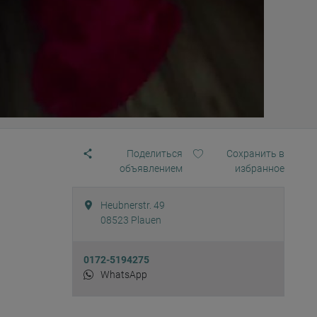
Поделиться
Сохранить в
объявлением
избранное
Heubnerstr. 49
08523
Plauen
0172-5194275
WhatsApp