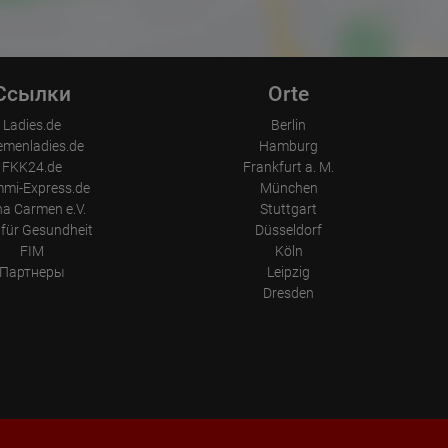
Ссылки
Orte
Ladies.de
Berlin
emenladies.de
Hamburg
FKK24.de
Frankfurt a. M.
mi-Express.de
München
a Carmen e.V.
Stuttgart
für Gesundheit
Düsseldorf
FIM
Köln
Партнеры
Leipzig
Dresden