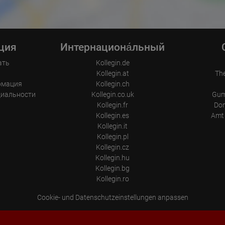
ция
Интернациона́льный
ать
Kollegin.de
ы
Kollegin.at
Th
рмация
Kollegin.ch
циальности
Kollegin.co.uk
Gum
Kollegin.fr
Don
Kollegin.es
Amt 
Kollegin.it
Kollegin.pl
Kollegin.cz
Kollegin.hu
Kollegin.bg
Kollegin.ro
Cookie- und Datenschutzeinstellungen anpassen