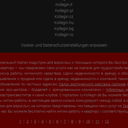
process, pseudonymous user profiles can be created from the processed
Kollegin.it
data. Google may also transfer this information to third parties where
Kollegin.pl
required to do so by law, or where such third parties process the
Kollegin.cz
information on Google's behalf. The IP address of users is shortened by
Google within member states of the European Union or in other
Kollegin.hu
contracting states to the Agreement on the European Economic Area,
Kollegin.bg
this means that all data is collected anonymously. Only in exceptional
Kollegin.ro
cases will the full IP address be transmitted to a Google server in the USA
and shortened there. The IP address transmitted by the user's browser is
not merged with other data from Google.
Cookie- und Datenschutzeinstellungen anpassen
Information collected on visitor behavior is as follows:
Origin (country and city)
нальный портал индустрии для взрослых, с помощью которого Вы быстро 
Language
Operating system
квартиру — мы предлагаем свои услуги как на портале для трудоустройств
Device (PC, tablet PC or smartphone)
оиска работы интимного характера, сдачи недвижимости в аренду и о
Browser and any add-ons used
 объявления о продаже или сдаче в аренду недвижимости и компаний, так
Resolution of the computer
 объявления по частным адресам,
Салон эротического массажа салонов
,
Visitor source (Facebook, search engine, or referring website)
ения эро-центров / борделей с арендованными комнатами /
публичных 
Which files were downloaded?
Which videos were watched?
в/трансвеститов и свинг-клубов. С порталом ru.Kollegin.de Вы можете бе
Were any advertising banners clicked?
ы интим-работы в настоящее время сильно конкурируют между собой, в с
Where did the visitor go? Did he click on other pages of the portal or
стрии для взрослых, на котором представлены поставщики секс-услуг из
Ге
did he leave it completely?
У нас Вы можете бесплатно найти интим-работу и квартиру / соответствую
How long did the visitor stay?
1
2
3
4
5
6
7
8
9
10
11
12
Place of processing:
European Union & USA