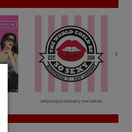
с
забронируй комнату уже сейчас
e