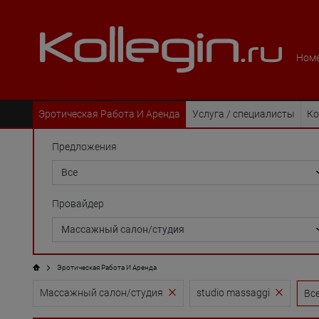
Номе
Эротическая Pабота И Аренда
Услуга / специалисты
Ко
Предложения
Провайдер
Эротическая Pабота И Аренда
Массажный салон/студия
studio massaggi
Вс