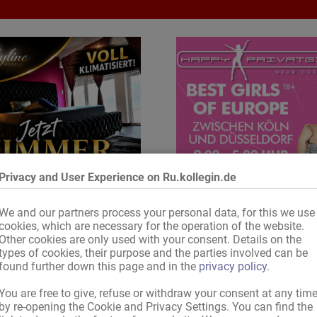
Privacy and User Experience on Ru.kollegin.de
We and our partners process your personal data, for this we use
cookies, which are necessary for the operation of the website.
Other cookies are only used with your consent. Details on the
обеспечь себе комнату
только лучшее для ва
types of cookies, their purpose and the parties involved can be
found further down this page and in the
privacy policy
.
You are free to give, refuse or withdraw your consent at any tim
by re-opening the Cookie and Privacy Settings. You can find the
Уважаемый посетитель ru.Kollegin.de!