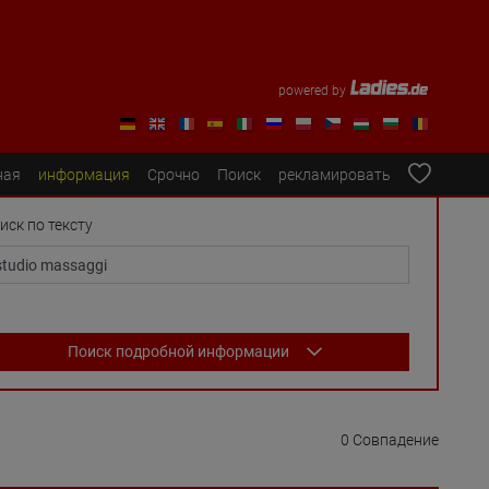
powered by
ная
информация
Срочно
Поиск
рекламировать
иск по тексту
Поиск подробной информации
0 Совпадение