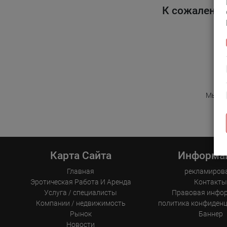
К сожалению
Мы бла
Карта Сайта
Информа
Главная
рекламиров
Эротическая Pабота И Аренда
Контакт
Услуга / специалисты
Правовая инфо
Компании / недвижимость
политика конфиден
Рынок
Баннер
Новости