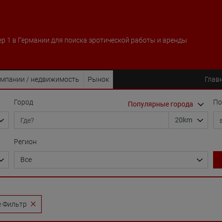
р 1 в Германии для поиска эротической работы и аренды
мпании / недвижимость
Рынок
Глав
Город
По
Регион
е Фильтр