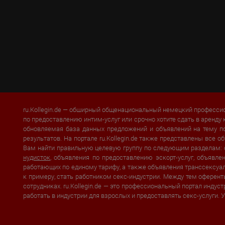
ru.Kollegin.de — обширный общенациональный немецкий профессио
по предоставлению интим-услуг или срочно хотите сдать в аренду 
обновляемая база данных предложений и объявлений на тему п
результатов. На портале ru.Kollegin.de также представлены все
Вам найти правильную целевую группу по следующим разделам:
нудисток
, объявления по предоставлению эскорт-услуг, объявл
работающих по единому тарифу, а также объявления транссексуало
к примеру, стать работником секс-индустрии. Между тем оферент
сотрудниках. ru.Kollegin.de — это профессиональный портал инду
работать в индустрии для взрослых и предоставлять секс-услуги. 