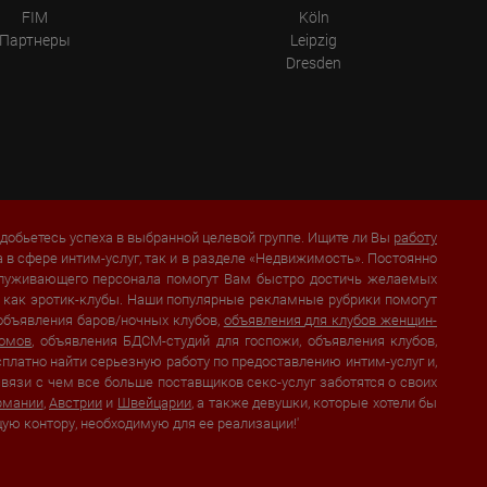
FIM
Köln
Партнеры
Leipzig
Dresden
добьетесь успеха в выбранной целевой группе. Ищите ли Вы
работу
а в сфере интим-услуг, так и в разделе «Недвижимость». Постоянно
бслуживающего персонала помогут Вам быстро достичь желаемых
их как эротик-клубы. Наши популярные рекламные рубрики помогут
 объявления баров/ночных клубов,
объявления для клубов женщин-
домов
, объявления БДСМ-студий для госпожи, объявления клубов,
сплатно найти серьезную работу по предоставлению интим-услуг и,
вязи с чем все больше поставщиков секс-услуг заботятся о своих
рмании
,
Австрии
и
Швейцарии
, а также девушки, которые хотели бы
щую контору, необходимую для ее реализации!'