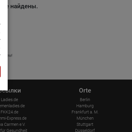
 не найдены.
удущем!
Ссылки
Orte
Ladies.de
Berlin
emenladies.de
Hamburg
FKK24.de
Frankfurt a. M.
mi-Express.de
München
a Carmen e.V.
Stuttgart
für Gesundheit
Düsseldorf