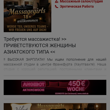
Массажный салон/студия
Эротическая Pабота
Требуется массажистка! >>
ПРИВЕТСТВУЮТСЯ ЖЕНЩИНЫ
АЗИАТСКОГО ТИПА <<
!! ВЫСОКАЯ ЗАРПЛАТА!! Мы ищем пополнение для нашей
массажной студии в центре Франкфурта (Хауптвахте). Наша
студия с хорошей репутацией, постоянными клиентами и
центральным расположением рассчитывает на
высококвалифицированную поддержку со стороны жителей
Франкфурта и его окрестностей. Ваши преимущества: • Гибкий
график работы – приветствуются работа по выходным или
почасовая работа • Возможна работа на неполный рабочий
день • Привлекательный потенциал для заработка • Теплая,
уважительная и гармоничная рабочая атмосфера Что вы
принесете с собой: • Опыт работы в сфере оздоровительного