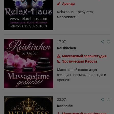
Аренда
Relaxhaus - Требуются
массажисты!
17.07.
Reiskirchen
Массажный салон/студия
Эротическая Pабота
Массажный салон ищет
женщин - возможна аренда и
процент
23.07.
Karlsruhe
Массажный салон/студия