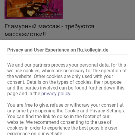
Гламурный массаж - требуются
массажистки!!
Privacy and User Experience on Ru.kollegin.de
17.07.
Siegen
We and our partners process your personal data, for this
we use cookies, which are necessary for the operation of
Массажный салон/студия
the website. Other cookies are only used with your
Эротическая Pабота
consent. Details on the types of cookies, their purpose
за проценты
and the parties involved can be found further down this
page and in the
privacy policy
.
You are free to give, refuse or withdraw your consent at
any time by re-opening the Cookie and Privacy Settings.
Студия Эдем ищет массажисток (без
You can find the link to do so in the footer of our
website. We recommend consenting to the use of
орального секса)
cookies in order to experience the best possible user
experience on our website.