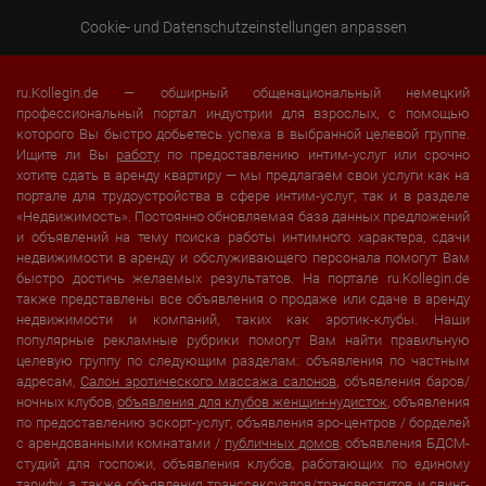
Cookie- und Datenschutzeinstellungen anpassen
ru.Kollegin.de — обширный общенациональный немецкий
профессиональный портал индустрии для взрослых, с помощью
которого Вы быстро добьетесь успеха в выбранной целевой группе.
Ищите ли Вы
работу
по предоставлению интим-услуг или срочно
хотите сдать в аренду квартиру — мы предлагаем свои услуги как на
портале для трудоустройства в сфере интим-услуг, так и в разделе
«Недвижимость». Постоянно обновляемая база данных предложений
и объявлений на тему поиска работы интимного характера, сдачи
недвижимости в аренду и обслуживающего персонала помогут Вам
быстро достичь желаемых результатов. На портале ru.Kollegin.de
также представлены все объявления о продаже или сдаче в аренду
недвижимости и компаний, таких как эротик-клубы. Наши
популярные рекламные рубрики помогут Вам найти правильную
целевую группу по следующим разделам: объявления по частным
адресам,
Салон эротического массажа салонов
, объявления баров/
ночных клубов,
объявления для клубов женщин-нудисток
, объявления
по предоставлению эскорт-услуг, объявления эро-центров / борделей
с арендованными комнатами /
публичных домов
, объявления БДСМ-
студий для госпожи, объявления клубов, работающих по единому
тарифу, а также объявления транссексуалов/трансвеститов и свинг-