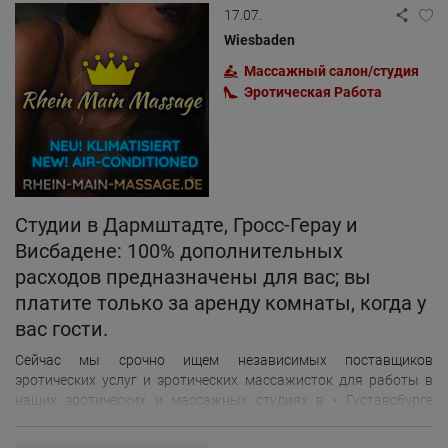
17.07.
Wiesbaden
Массажный салон/студия
Эротическая Pабота
Студии в Дармштадте, Гросс-Герау и
Висбадене: 100% дополнительных
расходов предназначены для вас; вы
платите только за аренду комнаты, когда у
вас гости.
Сейчас мы срочно ищем независимых поставщиков
эротических услуг и эротических массажисток для работы в
наших эротических и массажных студиях в • Густавсбурге
(Висбаден), • Грос-Герау • Дармштадте Все дополнительные
услуги — ваши, вы сами определяете свой сервис! Вас ждут: •