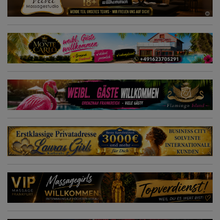
или тантрического массажа (другие виды массажа будут
преимуществом) • Удовольствие от работы с людьми •
Теплота, честность и командный дух • Возраст от 18 до 50 лет
Независимо от того, живете ли вы во Франкфурте или
окрестностях – мы особенно заинтересованы в кандидатах,
которые полны энтузиазма и сопереживания. Подайте заявку
прямо сейчас и станьте частью нашей команды! Мы будем
рады скорой личной встрече с вами.