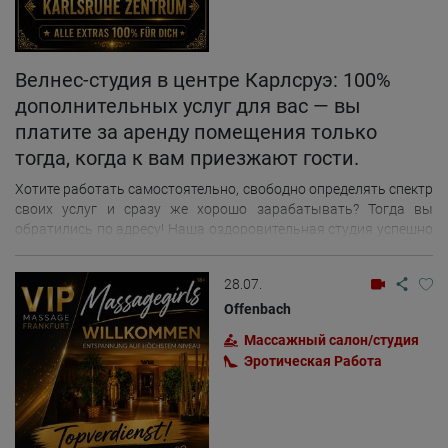
Велнес-студия в центре Карлсруэ: 100%
дополнительных услуг для вас — вы
платите за аренду помещения только
тогда, когда к вам приезжают гости.
Хотите работать самостоятельно, свободно определять спектр
своих услуг и сразу же хорошо зарабатывать? Тогда вы
обратились по адресу! Наша оздоровительная студия успешно
работает уже более 10 лет и может похвастаться множеством
довольных постоянных клиентов. Вы можете приехать и
28.07.
начать работу немедленно. Ваши преимущества с нами: 100%
дополнительных услуг принадлежат вам, и вы сами
Offenbach
определяете спектр своих услуг. Давно существующая студия
Массажный салон/студия
Много довольных постоянных клиентов Ваши записи
Эротическая Pабота
бронируются автоматически Бесплатная реклама на
различных порталах Бесплатный Wi-Fi Бесплатная стиральная
машина и сушилка Бесплатное проживание Встреча на
вокзале включена в стоимость и предоставляется по желанию