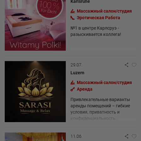
Karlsruhe
Массажный салон/студия
Эротическая Pабота
№1 в центре Карлсруэ -
разыскивается коллега!
29.07.
Luzern
Массажный салон/студия
Аренда
Привлекательные варианты
аренды помещений – гибкие
условия, приватность и
конфиденциальность.
11.06.