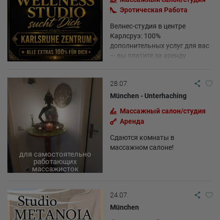
Эротическая Pабота
Велнес-студия в центре
Карлсруэ: 100%
дополнительных услуг для вас
— вы платите за аренду
помещения только тогда,
когда к вам приезжают гости.
28.07.
München - Unterhaching
Массажный салон/студия
Аренда
Сдаются комнаты в
массажном салоне!
для самостоятельно
работающих
массажисток
24.07.
München