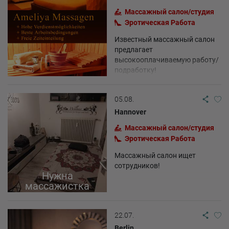
Массажный салон/студия
Эротическая Pабота
Известный массажный салон
предлагает
высокооплачиваемую работу/
подработку!
05.08.
Hannover
Массажный салон/студия
Эротическая Pабота
Массажный салон ищет
сотрудников!
Нужна
массажистка
22.07.
Berlin