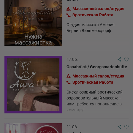
Массажный салон/студия
Эротическая Pабота
Студия массажа Амелия -
Берлин Вильмерсдорф
Нужна
массажистка
17.06.
Osnabrück / Georgsmarienhütte
Массажный салон/студия
Эротическая Pабота
Эксклюзивный эротический
оздоровительный массаж –
нам требуется пополнение в
команду!
11.06.