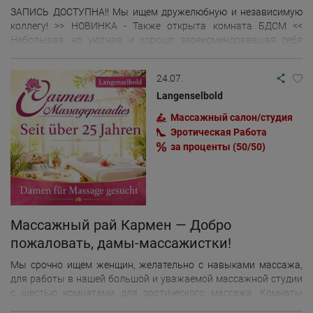
ЗАПИСЬ ДОСТУПНА!! Мы ищем дружелюбную и независимую
коллегу! >> НОВИНКА - Также открыта комната БДСМ <<
Небольшая, но уютная и хорошо зарекомендовавшая себя
массажная студия на севере Мюнхена ищет женщин,
говорящих по-немецки. Запрещены половой акт/оральный
24.07.
секс. Наши комнаты полностью укомплектованы свежими
полотенцами. Оборудованы массажными ковриками и
Langenselbold
массажным столом. Ванная комната, кухня и гостиная общие.
Массажный салон/студия
Бесплатный Wi-Fi, кофе и вода предоставляются. Магазины
Эротическая Pабота
находятся в 2 минутах ходьбы. Есть кнопка экстренной связи и
за проценты (50/50)
запирающийся шкафчик. Бесплатная парковка для гостей.
Возможно размещение с ночевкой! Условия аренды: Возможна
аренда на сутки, неделю или месяц, а также спонтанные,
краткосрочные, почасовые или двухчасовые встречи, включая
субботы и воскресенья. «Без дополнительных расходов».
Управляется женщинами.
Массажный рай Кармен — Добро
пожаловать, дамы-массажистки!
Мы срочно ищем женщин, желательно с навыками массажа,
для работы в нашей большой и уважаемой массажной студии
с шестью комнатами для эротического массажа. Комнаты
были тщательно и эксклюзивно оформлены художником. В